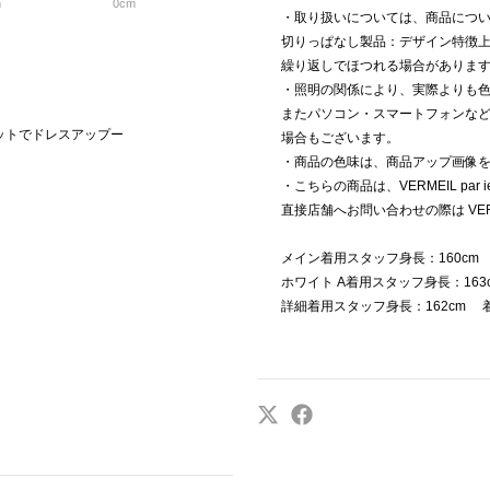
m
0cm
・取り扱いについては、商品につ
切りっぱなし製品：デザイン特徴
繰り返しでほつれる場合がありま
・照明の関係により、実際よりも
またパソコン・スマートフォンな
ャケットでドレスアップー
場合もございます。
・商品の色味は、商品アップ画像
・こちらの商品は、VERMEIL par
直接店舗へお問い合わせの際は VERM
メイン着用スタッフ身長：160c
ホワイト A着用スタッフ身長：16
詳細着用スタッフ身長：162cm 