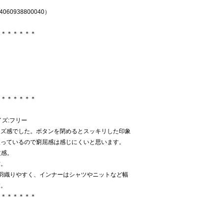
0938800040）
＊＊＊＊＊＊＊
＊＊＊＊＊＊＊
サイズ:フリー
イズ感でした。ボタンを閉めるとスッキリした印象
入っているので窮屈感は感じにくいと思います。
丈感。
材。
羽織りやすく、インナーはシャツやニットなど幅
す。
＊＊＊＊＊＊＊