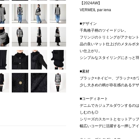
【2024AW】
VERMEIL par iena
■デザイン
千鳥格子柄のツイードジレ。
フリンジのトリミングがアクセン
品の良いマット仕上げのメタルボ
い仕上がり。
シンプルなスタイリングにさっと羽
■素材
ブラック×ネイビー、ブラック×ホ
少し大きめの柄が存在感のあるデ
■コーディネート
デニムでカジュアルダウンするの
しむのも◎
シリーズのスカートとセットアッ
幅広いコーデに活躍する一押しア