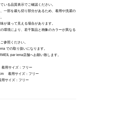
いている品質表示でご確認ください。
上、一部を裁ち切り部分があるため、着用や洗濯の
す。
色味が違って見える場合があります。
どの環境により、若干製品と画像のカラーが異なる
をご参照ください。
 iena での取り扱いになります。
EIL par iena店舗へお願い致します。
m 着用サイズ：フリー
3cm 着用サイズ：フリー
着用サイズ：フリー