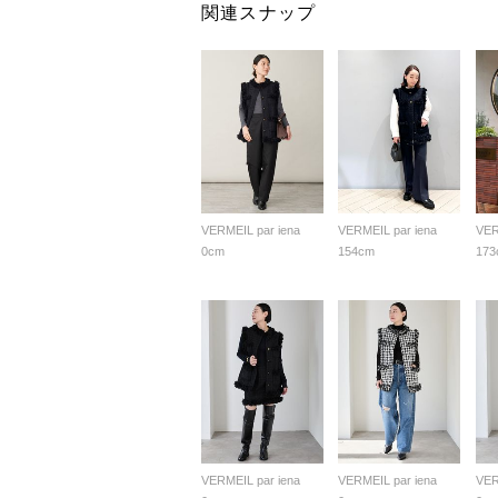
関連スナップ
VERMEIL par iena
VERMEIL par iena
VER
0cm
154cm
173
VERMEIL par iena
VERMEIL par iena
VER