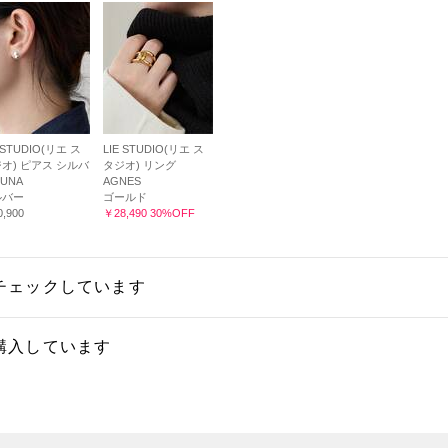
 STUDIO(リエ ス
LIE STUDIO(リエ ス
オ) ピアス シルバ
タジオ) リング
LUNA
AGNES
ルバー
ゴールド
,900
￥28,490 30%OFF
チェックしています
購入しています