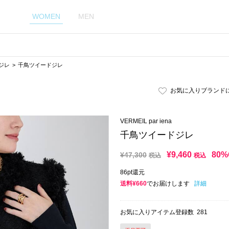
WOMEN
MEN
ジレ
千鳥ツイードジレ
お気に入りブランド
VERMEIL par iena
千鳥ツイードジレ
¥
9,460
80%
¥
47,300
税込
税込
86pt還元
送料¥660
でお届けします
詳細
お気に入りアイテム登録数
281