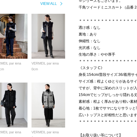
※シリーズもございます。
VIEW ALL
千鳥ツイードミニスカート（品番 2406
＊＊＊＊＊＊＊＊＊＊＊＊＊＊＊
透け感：なし
裏地：あり
伸縮性：なし
光沢感：なし
生地の厚さ：やや厚手
＊＊＊＊＊＊＊＊＊＊＊＊＊＊＊
MEIL par iena
VERMEIL par iena
《スタッフ C》
cm
0cm
身長:154cm/普段サイズ:36/着用
サイズ感：程よくゆとりがあるサ
ですが、背中に深めのスリットが
154cmでヒップがしっかり隠れる
素材感：程よく厚みがあり軽い素
着心地：1枚でサマになりサラッと
広いトップスと好相性だと思いま
＊＊＊＊＊＊＊＊＊＊＊＊＊＊＊
MEIL par iena
VERMEIL par iena
【お取り扱い等について】