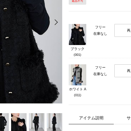
返品不可
Next
フリー
再
在庫なし
ブラック
(001)
フリー
再
在庫なし
ホワイト A
(011)
アイテム説明
サ