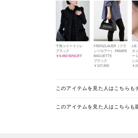
千鳥ツイードジレ
FRENZLAUER（フラ
LIE
ブラック
ンツロアー） PANIER
タジ
￥9,460 80%OFF
BAGUETTE
ー 
ブラック
シ
￥107,800
￥20
このアイテムを見た人はこちらも
このアイテムを見た人はこちらも