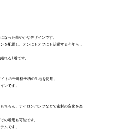
トになった華やかなデザインです。
タンを配置し、オンにもオフにも活躍する今年らし
織れる1着です。
ワイトの千鳥格子柄の生地を使用。
ザインです。
はもちろん、ナイロンパンツなどで素材の変化を楽
プでの着用も可能です。
イテムです。