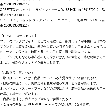
番 26090939001010）
ORSETTO オルセット フラグメントケース W185 H95mm 1561679012（品
番 26090939001110）
ORSETTO オルセット フラグメントケース ロゴカラー別注 W185 H95（品
番 26090939001210）
【ORSETTO/オルセット】
フリーのバッグデザイナーとしても活躍した、熊野よう子が手掛ける日本の
ブランド。上質な素材は、無造作に置いた時でも美しいフォルムとなって現
れ、仕立ての良さは、時間と共に使い手に寄り添い馴染んでくる。
シンプルでありながら存在感のある佇まいは拘りの素材と丁寧な縫製から生
まれた、確かなクォリティを生み出します。
【お取り扱い等について】
・取り扱いについては、商品についている品質表示でご確認ください。
・照明の関係により、実際よりも色味が違って見える場合があります。
またパソコン・スマートフォンなどの環境により、若干製品と画像のカラー
が異なる場合もございます。
・商品の色味は、商品アップ画像をご参照ください。
・こちらの商品は、VERMEIL par iena での取り扱いになります。