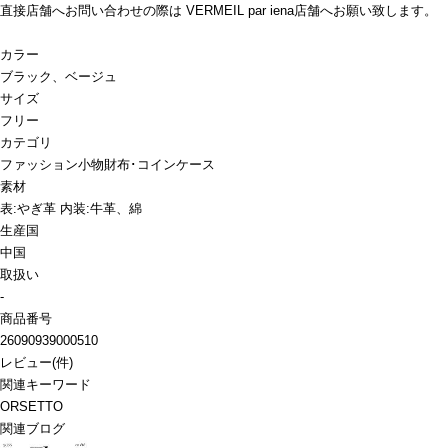
直接店舗へお問い合わせの際は VERMEIL par iena店舗へお願い致します。
カラー
ブラック、ベージュ
サイズ
フリー
カテゴリ
ファッション小物
財布･コインケース
素材
表:やぎ革 内装:牛革、綿
生産国
中国
取扱い
-
商品番号
26090939000510
レビュー
(
件)
関連キーワード
ORSETTO
関連ブログ