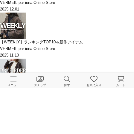
VERMEIL par iena Online Store
2025.12.01
【WEEKLY】ランキングTOP10＆新作アイテム
VERMEIL par iena Online Store
2025.11.10
メニュー
スナップ
探す
お気に入り
カート
PREORDER｜ディテールに宿る上質感。大人の冬支度
VERMEIL par iena Online Store
2025.11.07
このアイテムを見た人はこちらもチェックしています
HOME
VERMEIL par iena
ファッション小物
財布･コインケース
ORSETTO オルセッ