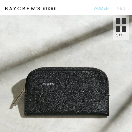
WOMEN
MEN
カ
1
17