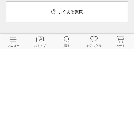
よくある質問
ご利用ガイド
店舗検索
メニュー
スナップ
探す
お気に入り
カート
採用情報
お客様対応方針
利用規約
企業情報
個人情報保護方針
特定商取引法に基づく表記
FOLLOW US