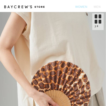
WOMEN
MEN
カ
1
8