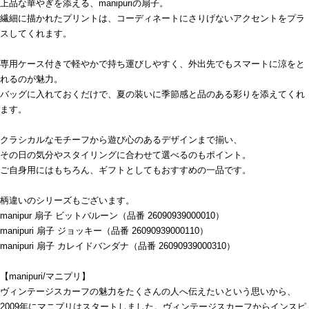
上品な華やぎを添える、manipuriの扇子。
繊細に描かれたプリントは、コーディネートにさりげないアクセントをプラ
スしてくれます。
専用ケース付きで軽やかで持ち運びしやすく、外出先でもスマートに涼をと
れるのが魅力。
バッグに入れておくだけで、夏の装いに季節感と品のある彩りを添えてくれ
ます。
クラシカルなモチーフから遊び心のあるデザインまで揃い、
その日の気分やスタイリングに合わせて選べるのもポイント。
ご自身用にはもちろん、ギフトとしてもおすすめの一品です。
柄違いのシリーズもございます。
manipur 扇子 ビットバルーン（品番 26090939000010）
manipuri 扇子 ジョッキー（品番 26090939000110）
manipuri 扇子 カレイドバンダナ（品番 26090939000310）
【manipuri/マニプリ】
ヴィンテージスカーフの魅力をたくさんの人へ伝えたいという思いから、
2009年にマニプリはスタートしました。ヴィンテージスカーフからインスピ