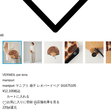
49
VERMEIL par iena
manipuri
manipuri マニプリ 扇子 レオパードベグ 161675105
¥
12,100
税込
カートに入れる
お気に入りに登録
店舗在庫を見る
220pt還元