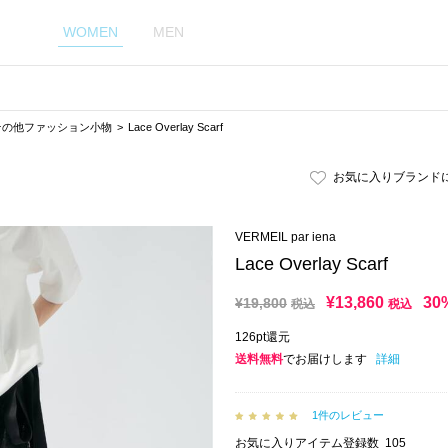
WOMEN
MEN
その他ファッション小物
Lace Overlay Scarf
お気に入りブランド
VERMEIL par iena
Lace Overlay Scarf
¥
13,860
30
¥
19,800
税込
税込
126pt還元
送料無料
でお届けします
詳細
1件のレビュー
お気に入りアイテム登録数
105