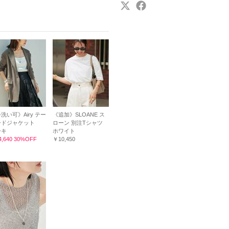
洗い可》Airy テー
《追加》SLOANE ス
ードジャケット
ローン 別注Tシャツ
ーキ
ホワイト
,640 30%OFF
￥10,450