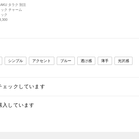
RAKU タラク 別注
ック チャーム
ラック
,300
シンプル
アクセント
ブルー
透け感
薄手
光沢感
チェックしています
購入しています