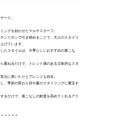
イヤード。
リミングを効かせたマルチスカーフ。
サテンリボンで引き締めることで、大人のスタイリ
仕上げています。
ドしたスタイルは、今季らしいおすすめの着こな
から重ねるだけで、トレンド感のある立体的なスタ
、首元に巻いたりとアレンジも自在。
躍し、季節の変わり目や夏のスタイリングに重宝す
スするだけで、着こなしの鮮度を高めてくれるアク
＊＊＊＊＊＊