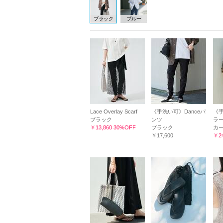
ブラック
ブルー
Lace Overlay Scarf
《手洗い可》Danceパ
《手
ブラック
ンツ
ラ
￥13,860 30%OFF
ブラック
カ
￥17,600
￥24