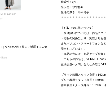
伸縮性：なし
光沢感：ややあり
生地の厚さ：やや薄手
MEIL par iena
＊＊＊＊＊＊＊＊＊＊＊＊＊＊＊
cm
【お取り扱い等について】
・取り扱いについては、商品につ
・照明の関係により、実際よりも
またパソコン・スマートフォンな
START｜今が狙い目！秋まで活躍する人気
場合もございます。
・商品の色味は、商品アップ画像
 Store
・こちらの商品は、VERMEIL par
直接店舗へお問い合わせの際は VERM
ブラック着用スタッフ身長：162
ブルー着用スタッフ身長：159c
詳細着用スタッフ身長：162cm 