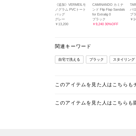
《追加》VERMEILモ
CAMINANDO カミナ
TA
ノグラム PVCトート
ンド Flip Flap Sandals
バロ
バッグ
for Extralig 0
ブ
グレー
ブラック
￥14
￥13,200
￥9,240 30%OFF
関連キーワード
自宅で洗える
ブラック
スタイリング
このアイテムを見た人はこちらも
このアイテムを見た人はこちらも