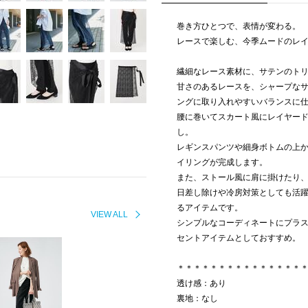
巻き方ひとつで、表情が変わる。
レースで楽しむ、今季ムードのレ
繊細なレース素材に、サテンのト
甘さのあるレースを、シャープな
ングに取り入れやすいバランスに
腰に巻いてスカート風にレイヤー
し。
レギンスパンツや細身ボトムの上
イリングが完成します。
また、ストール風に肩に掛けたり
日差し除けや冷房対策としても活
るアイテムです。
VIEW ALL
シンプルなコーディネートにプラ
セントアイテムとしておすすめ。
＊＊＊＊＊＊＊＊＊＊＊＊＊＊＊
透け感：あり
裏地：なし