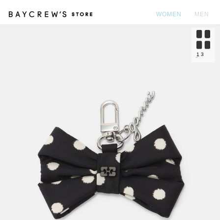
WOMEN
MEN
カ
1
3