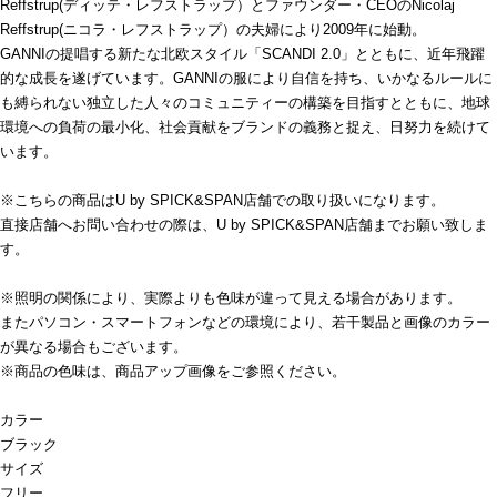
Reffstrup(ディッテ・レフストラップ）とファウンダー・CEOのNicolaj
Reffstrup(ニコラ・レフストラップ）の夫婦により2009年に始動。
GANNIの提唱する新たな北欧スタイル「SCANDI 2.0」とともに、近年飛躍
的な成長を遂げています。GANNIの服により自信を持ち、いかなるルールに
も縛られない独立した人々のコミュニティーの構築を目指すとともに、地球
環境への負荷の最小化、社会貢献をブランドの義務と捉え、日努力を続けて
います。
※こちらの商品はU by SPICK&SPAN店舗での取り扱いになります。
直接店舗へお問い合わせの際は、U by SPICK&SPAN店舗までお願い致しま
す。
※照明の関係により、実際よりも色味が違って見える場合があります。
またパソコン・スマートフォンなどの環境により、若干製品と画像のカラー
が異なる場合もございます。
※商品の色味は、商品アップ画像をご参照ください。
カラー
ブラック
サイズ
フリー