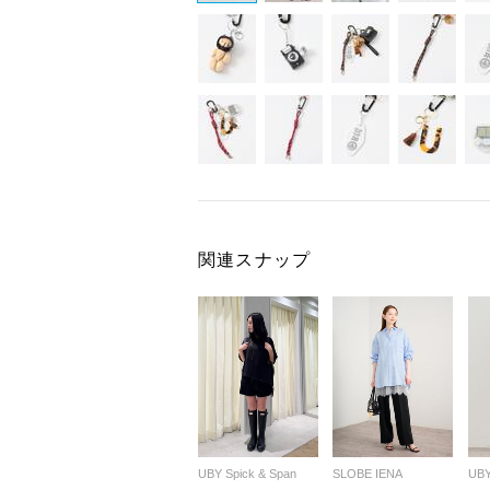
関連スナップ
UBY Spick & Span
SLOBE IENA
UBY