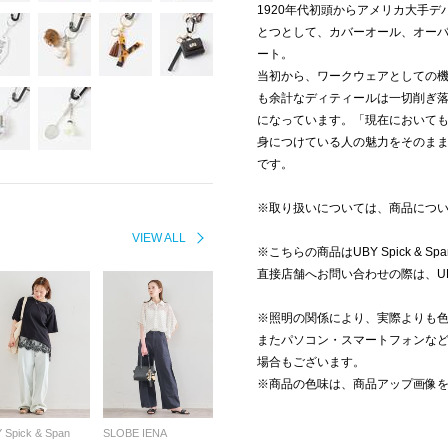
1920年代初頭からアメリカ大手
とつとして、カバーオール、オー
ート。
当初から、ワークウェアとしての
も余計なディティールは一切削ぎ
になっています。「現在において
身につけている人の魅力をそのままに
です。
※取り扱いについては、商品につ
VIEW ALL
※こちらの商品はUBY Spick &
直接店舗へお問い合わせの際は、UBY 
※照明の関係により、実際よりも
またパソコン・スマートフォンな
場合もございます。
※商品の色味は、商品アップ画像
 Spick & Span
SLOBE IENA