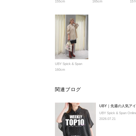
155cm
165cm
157
UBY Spick & Span
160cm
関連ブログ
UBY｜先週の人気アイテ
UBY Spick & Span Onlin
2026.07.21