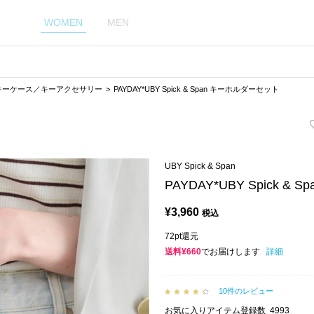
WOMEN
MEN
キーケース／キーアクセサリー
PAYDAY*UBY Spick & Span キーホルダーセット
UBY Spick & Span
PAYDAY*UBY Spick 
¥
3,960
税込
72pt還元
送料¥660
でお届けします
詳細
10件のレビュー
お気に入りアイテム登録数
4993