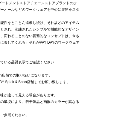
デパートメントストアチェーンストアブランドのひ
バーオールなどのワークウェアを中心に展開をスタ
機能性をとことん追求し続け、それ故どのアイテム
落とされ、洗練されたシンプルで機能的なデザイン
も、変わることのない普遍的なコンセプトは、今も
表してくれる」それがPAY DAYのワークウェア
いている品質表示でご確認ください
 Span店舗での取り扱いになります。
Spick & Span店舗までお願い致します。
色味が違って見える場合があります。
どの環境により、若干製品と画像のカラーが異なる
をご参照ください。