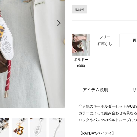
返品可
Next
フリー
再
在庫なし
ボルドー
(066)
アイテム説明
サ
◇人気のキーホルダーセットがUB
カラーによって組み合わせも異な
バックやパンツのベルトループに
【PAYDAY/ペイデイ】