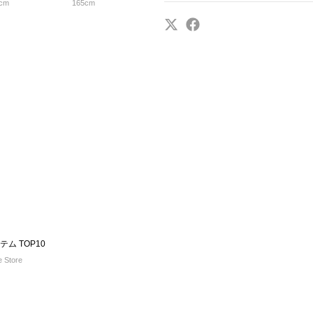
cm
165cm
ム TOP10
e Store