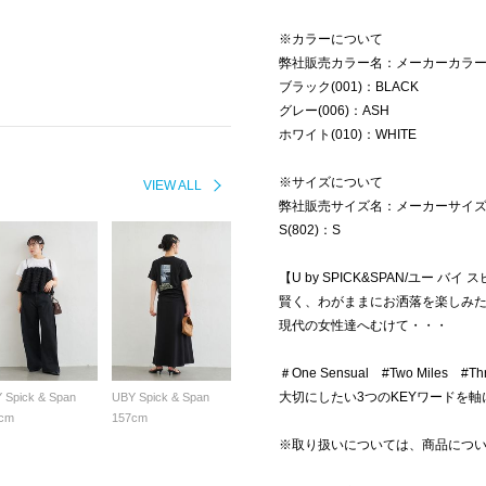
※カラーについて
弊社販売カラー名：メーカーカラ
ブラック(001)：BLACK
グレー(006)：ASH
ホワイト(010)：WHITE
※サイズについて
VIEW ALL
弊社販売サイズ名：メーカーサイ
S(802)：S
【U by SPICK&SPAN/ユー バ
賢く、わがままにお洒落を楽しみ
現代の女性達へむけて・・・
＃One Sensual #Two Miles #Thre
大切にしたい3つのKEYワードを軸
 Spick & Span
UBY Spick & Span
cm
157cm
※取り扱いについては、商品につ