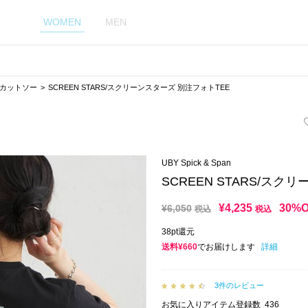
WOMEN
MEN
／カットソー
SCREEN STARS/スクリーンスターズ 別注フォトTEE
UBY Spick & Span
SCREEN STARS/スク
¥
4,235
30%
¥
6,050
税込
税込
38pt還元
送料¥660
でお届けします
詳細
3件のレビュー
お気に入りアイテム登録数
436