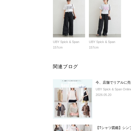
UBY Spick & Span
UBY Spick & Span
157cm
157cm
関連ブログ
今、店舗でリアルに売
UBY Spick & Span Onlin
2026.05.20
【Tシャツ図鑑】シン