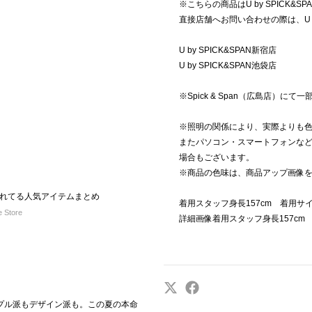
※こちらの商品はU by SPICK&
直接店舗へお問い合わせの際は、U b
U by SPICK&SPAN新宿店
U by SPICK&SPAN池袋店
※Spick & Span（広島店）
※照明の関係により、実際よりも
またパソコン・スマートフォンな
場合もございます。
※商品の色味は、商品アップ画像
れてる人気アイテムまとめ
着用スタッフ身長157cm 着用サ
e Store
詳細画像着用スタッフ身長157cm
プル派もデザイン派も。この夏の本命