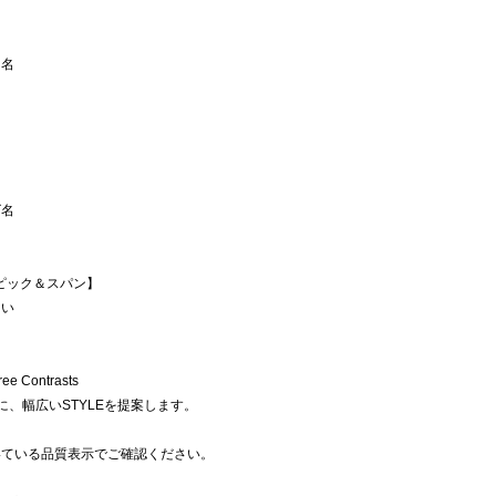
ー名
ズ名
イ スピック＆スパン】
たい
e Contrasts
に、幅広いSTYLEを提案します。
いている品質表示でご確認ください。