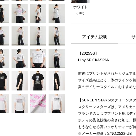
ホワイト
(010)
アイテム説明
サ
【2025SS】
U by SPICK&SPAN
前後にプリントがされたカジュアル
サイズ感もほどく、体のラインを
夏のデイリースタイルにおすすめ
【SCREEN STARS/スクリーンス
スクリーンスターズは、アメリカの老舗
ブランドの１つでプリント用ボデ
ボディの染色技術の高さに加え、
もうならせる高いクオリティーが
※メーカー型番：S/NO.2522-UB