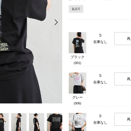
返品可
Next
S
再
在庫なし
ブラック
(001)
S
再
在庫なし
グレー
(006)
S
再
在庫なし