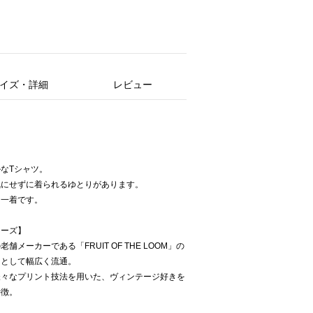
イズ・詳細
レビュー
なTシャツ。
気にせずに着られるゆとりがあります。
な一着です。
ターズ】
メーカーである「FRUIT OF THE LOOM」の
ィとして幅広く流通。
様々なプリント技法を用いた、ヴィンテージ好きを
特徴。