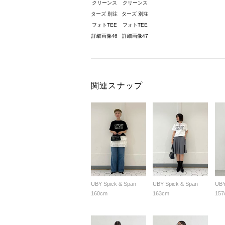
関連スナップ
UBY Spick & Span
UBY Spick & Span
UBY
160cm
163cm
157