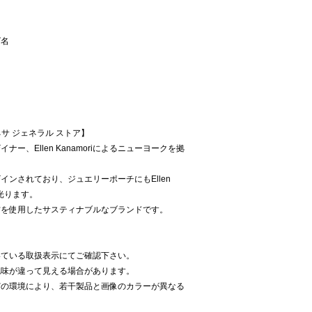
ズ名
/ ラポネサ ジェネラル ストア】
ー、Ellen Kanamoriによるニューヨークを拠
ンされており、ジュエリーポーチにもEllen
が光ります。
材を使用したサスティナブルなブランドです。
いている取扱表示にてご確認下さい。
色味が違って見える場合があります。
どの環境により、若干製品と画像のカラーが異なる