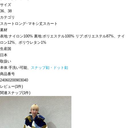
サイズ
36、38
カテゴリ
スカート
ロング･マキシ丈スカート
素材
表地:ナイロン100% 裏地:ポリエステル100% リブ:ポリエステル87%、ナイ
ロン12%、ポリウレタン1%
生産国
日本
取扱い
本体:手洗い可能、
スナップ釦・ドット釦
商品番号
24060200903040
レビュー
(
1
件)
関連スナップ
(1件)