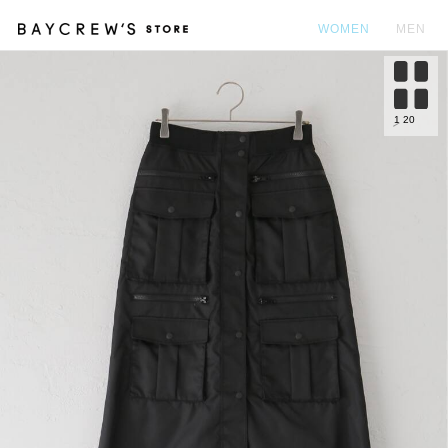
WOMEN
MEN
カ
1
20