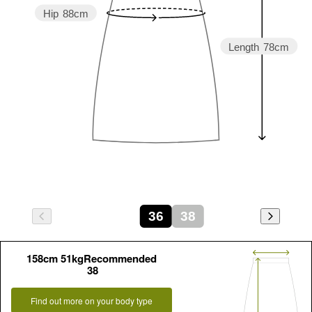
Hip
88cm
Length
78cm
36
38
158cm 51kgRecommended
38
Find out more on your body type