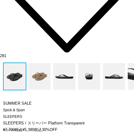
281
SUMMER SALE
Spick & Span
SLEEPERS
SLEEPERS / スリーパー Platform Transparent
¥
7,700
税込
¥
5,390
税込
30%OFF