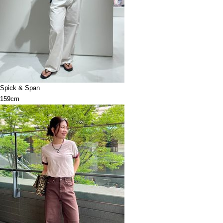
Spick & Span
159cm