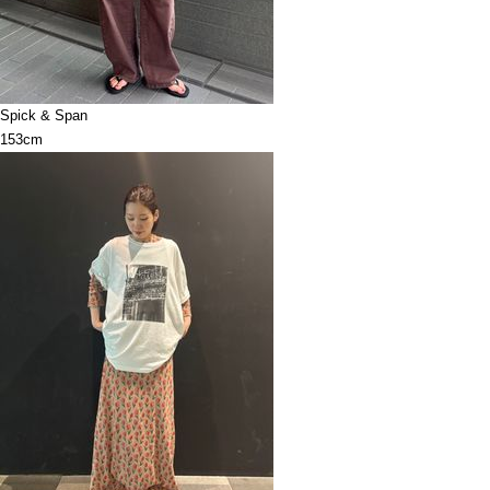
Spick & Span
153cm