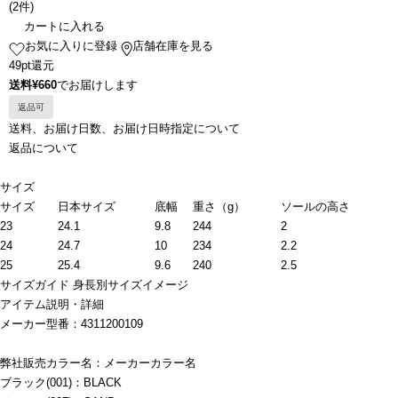
(
2件
)
カートに入れる
お気に入りに登録
店舗在庫を見る
49pt還元
送料¥660
でお届けします
返品可
送料、お届け日数、お届け日時指定について
返品について
サイズ
サイズ
日本サイズ
底幅
重さ（g）
ソールの高さ
23
24.1
9.8
244
2
24
24.7
10
234
2.2
25
25.4
9.6
240
2.5
サイズガイド
身長別サイズイメージ
アイテム説明・詳細
メーカー型番：4311200109
弊社販売カラー名：メーカーカラー名
ブラック(001)：BLACK