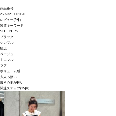
-
商品番号
26093210001120
レビュー
(
2
件)
関連キーワード
SLEEPERS
ブラック
シンプル
幅広
ベージュ
ミニマル
ラフ
ボリューム感
大人っぽい
履き心地が良い
関連スナップ
(15件)