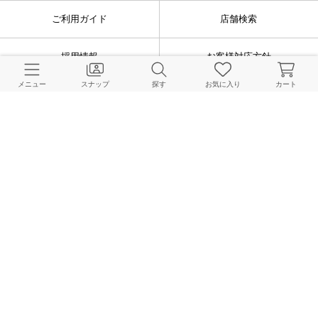
ご利用ガイド
店舗検索
採用情報
お客様対応方針
メニュー
スナップ
探す
お気に入り
カート
利用規約
企業情報
個人情報保護方針
特定商取引法に基づく表記
FOLLOW US
© BAYCREW’S CO., LTD. All rights reserved.