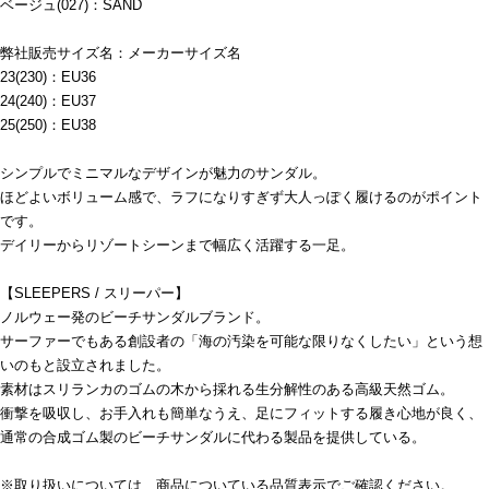
ベージュ(027)：SAND
弊社販売サイズ名：メーカーサイズ名
23(230)：EU36
24(240)：EU37
25(250)：EU38
シンプルでミニマルなデザインが魅力のサンダル。
ほどよいボリューム感で、ラフになりすぎず大人っぽく履けるのがポイント
です。
デイリーからリゾートシーンまで幅広く活躍する一足。
【SLEEPERS / スリーパー】
ノルウェー発のビーチサンダルブランド。
サーファーでもある創設者の「海の汚染を可能な限りなくしたい」という想
いのもと設立されました。
素材はスリランカのゴムの木から採れる生分解性のある高級天然ゴム。
衝撃を吸収し、お手入れも簡単なうえ、足にフィットする履き心地が良く、
通常の合成ゴム製のビーチサンダルに代わる製品を提供している。
※取り扱いについては、商品についている品質表示でご確認ください。