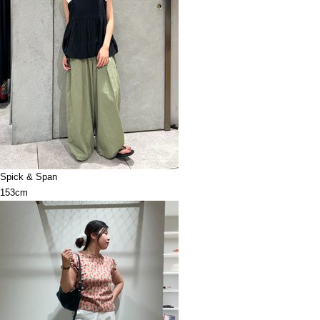
Spick & Span
153cm