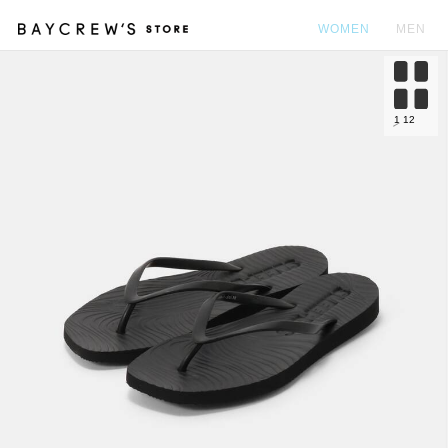
WOMEN
MEN
カ
1
12