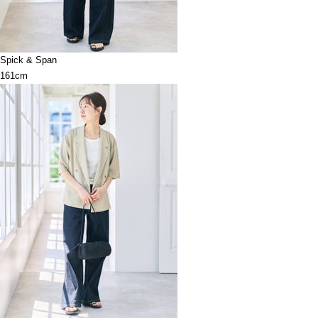
Spick & Span
161cm