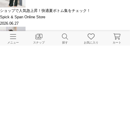
ショップで人気急上昇！快適夏ボトム集をチェック！
Spick & Span Online Store
2026.06.27
メニュー
スナップ
探す
お気に入り
カート
＼PEウォッシャブルスラックス再入荷／40代以上に支持される！実力派ボト
ム集
Spick & Span Online Store
2026.06.04
【明日6/1(月)再入荷＆追加予約スタート】SOMETHING別注ボトムをチェッ
ク！
Spick & Span Online Store
2026.05.31