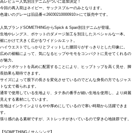
高レビュー人気別注デニムがついに追加決定！
今回の再入荷はネイビー、サックスブルーのみとなります。
色違いのグレーは旧品番≪26030210000910≫にて販売中です。
人気ブランドSOMETHINGからSpick & Span別注デニムが登場。
生地やレングス、ポケットのダメージ加工を別注したスペシャルな一本。
裾にかけて大きく広がるワイドシルエット。
ハイウエストでしっかりとフィットした腰回りがすっきりとした印象に。
広めの裾幅によって、気になるヒップやモモをコンパクトに見せてくれるの
が魅力。
バックポケットを高めに配置することにより、ヒップトップを高く見せ、脚
長効果も期待できます。
サイズによって股下の長さを変化させているのでどんな身長の方でもジャス
トな丈で着られます。
通常で使用している生地より、タテ糸の番手が細い生地を使用し、より綺麗
見えする素材にしています。
生地はインラインよりもやや厚めにしているので寒い時期から活躍できま
す。
張り感のある素材ですが、ストレッチがきいているので穿き心地抜群です。
【SOMETHING / サムシング】