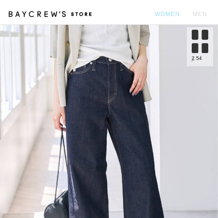
WOMEN
MEN
カ
2
54