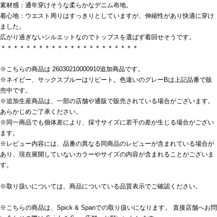
素材感：通年穿けそうな柔らかなデニム布地。
着心地：ウエスト周りはすっきりとしていますが、伸縮性があり快適に穿け
ました。
広がり過ぎないシルエットなのでトップスを選ばず着回せそうです。
＊＊＊＊＊＊＊＊＊＊＊＊＊＊＊＊＊＊＊＊＊＊
※こちらの商品は 26030210000910追加商品です。
※ネイビー、サックスブルーはリピート。色違いのグレーBは上記品番で販
売中です。
※追加生産商品は、一部の店舗や通販で販売されている場合がございます。
あらかじめご了承ください。
※同一商品でも個体差により、採寸サイズに若干の差が生じる場合がござい
ます。
※レビュー内容には、品番の異なる同商品のレビューが含まれている場合が
あり、現在展開していないカラーやサイズの内容が含まれることがございま
す。
※取り扱いについては、商品についている品質表示でご確認ください。
※こちらの商品は、Spick & Spanでの取り扱いになります。 直接店舗へお問