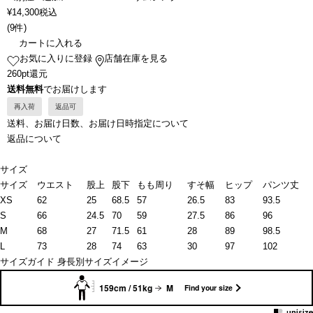
¥
14,300
税込
(
9件
)
カートに入れる
お気に入りに登録
店舗在庫を見る
260pt還元
送料無料
でお届けします
再入荷
返品可
送料、お届け日数、お届け日時指定について
返品について
サイズ
サイズ
ウエスト
股上
股下
もも周り
すそ幅
ヒップ
パンツ丈
XS
62
25
68.5
57
26.5
83
93.5
S
66
24.5
70
59
27.5
86
96
M
68
27
71.5
61
28
89
98.5
L
73
28
74
63
30
97
102
サイズガイド
身長別サイズイメージ
159cm / 51kg
M
Find your size