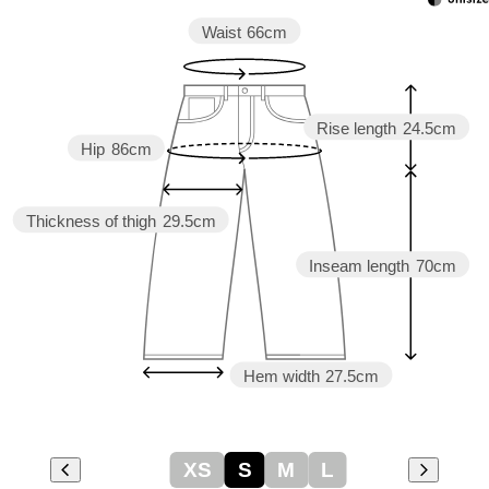
Waist
66cm
Rise length
24.5cm
Hip
86cm
Thickness of thigh
29.5cm
Inseam length
70cm
Hem width
27.5cm
XS
S
M
L