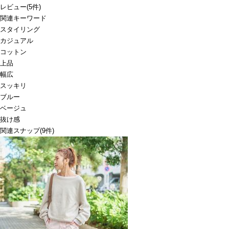
レビュー
(
5
件)
関連キーワード
スタイリング
カジュアル
コットン
上品
幅広
スッキリ
ブルー
ベージュ
抜け感
関連スナップ
(9件)