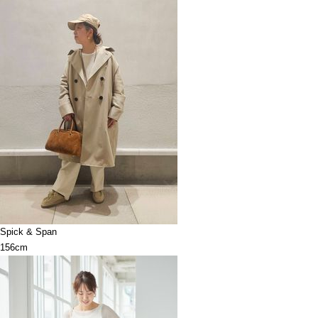
Spick & Span
156cm