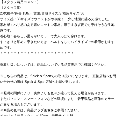
【スタッフ着用コメント】
《スタッフS》
20代後半/身長:158cm/普通/普段サイズ:S/着用サイズ:36
サイズ感：36サイズでウエストがやや緩く、少し地面に擦る丈感でした。
素材感：ハリ感のある軽いコットン素材。厚手すぎず夏でも穿けそうな生地
感です。
着心地：春らしい柔らかいカラーで大人っぽく穿けます。
すっきりと細めに穿きたい方は、ベルトをしてハイライズでの着用がおすす
めです。
＊＊＊＊＊＊＊＊＊＊＊＊＊＊＊＊＊＊＊＊＊＊
※取り扱いについては、商品についている品質表示でご確認ください。
※こちらの商品は、Spick & Spanでの取り扱いになります。 直接店舗へお問
い合わせの際は Spick & Span店舗へお願い致します。
※照明の関係により、実際よりも色味が違って見える場合があります。
またパソコン・スマートフォンなどの環境により、若干製品と画像のカラー
が異なる場合もございます。
※商品の色味は、商品アップ画像をご参照ください。
ベージュ A着用スタッフ:160cm 着用サイズ:38