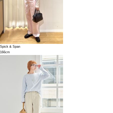
Spick & Span
166cm