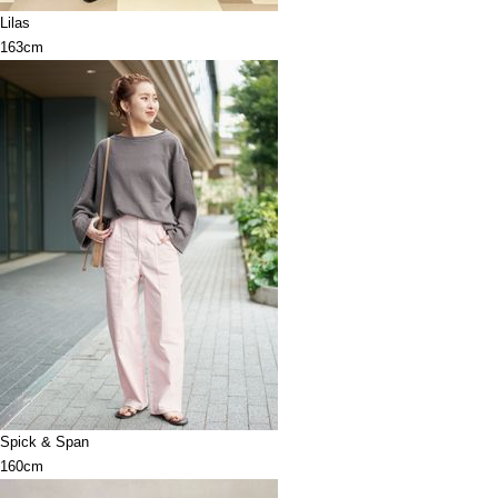
Lilas
163cm
Spick & Span
160cm