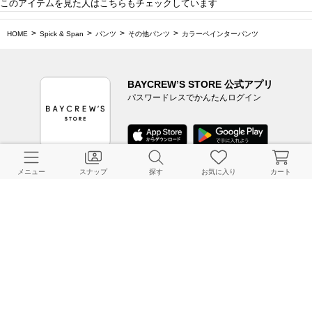
このアイテムを見た人はこちらもチェックしています
HOME
Spick & Span
パンツ
その他パンツ
カラーペインターパンツ
BAYCREW’S STORE 公式アプリ
パスワードレスでかんたんログイン
メニュー
スナップ
探す
お気に入り
カート
CUSTOMER SERVICE
よくある質問
ご利用ガイド
店舗検索