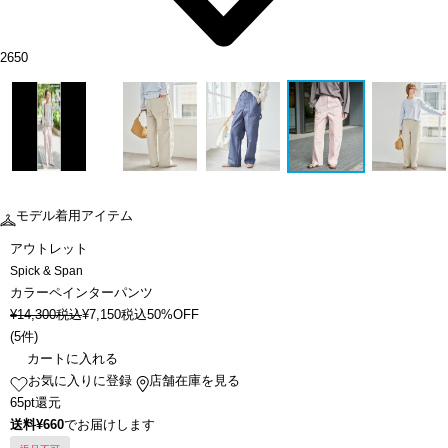
2650
モデル着用アイテム
アウトレット
Spick & Span
カラーペインターパンツ
¥
14,300
税込
¥
7,150
税込
50%OFF
(
5件
)
カートに入れる
お気に入りに登録
店舗在庫を見る
65pt還元
送料¥660
でお届けします