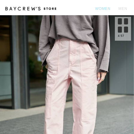
WOMEN
MEN
カ
4
57