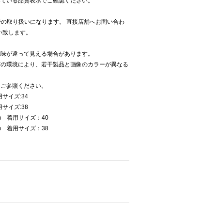
いている品質表示でご確認ください。
panでの取り扱いになります。 直接店舗へお問い合わ
お願い致します。
色味が違って見える場合があります。
どの環境により、若干製品と画像のカラーが異なる
をご参照ください。
サイズ:34
サイズ:38
m 着用サイズ：40
m 着用サイズ：38