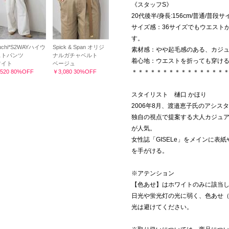
《スタッフS》
20代後半/身長:156cm/普通/普段サ
サイズ感：36サイズでもウエスト
す。
guchi*S2WAYハイウ
Spick & Span オリジ
素材感：やや起毛感のある、カジ
ストパンツ
ナルガチャベルト
着心地：ウエストを折っても穿ける
ワイト
ベージュ
520 80%OFF
￥3,080 30%OFF
＊＊＊＊＊＊＊＊＊＊＊＊＊＊＊
スタイリスト 樋口 かほり
2006年8月、渡邉恵子氏のアシス
独自の視点で提案する大人カジュ
が人気。
女性誌「GISELe」をメインに
を手がける。
※アテンション
【色あせ】はホワイトのみに該当
日光や蛍光灯の光に弱く、色あせ
光は避けてください。