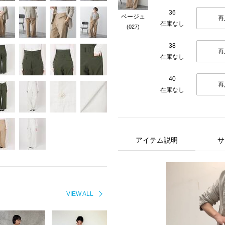
36
ベージュ
再
在庫なし
(027)
38
再
在庫なし
40
再
在庫なし
アイテム説明
サ
VIEW ALL