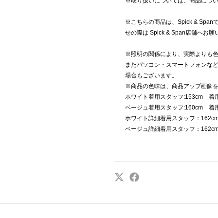
※取り扱いについては、商品につ
※こちらの商品は、Spick & S
せの際は Spick & Span店舗へ
※照明の関係により、実際よりも
またパソコン・スマートフォンな
場合もございます。
※商品の色味は、商品アップ画像
ホワイト着用スタッフ:153cm 着用
ベージュ着用スタッフ:160cm 着用
ホワイト詳細着用スタッフ：162c
ベージュ詳細着用スタッフ：162c