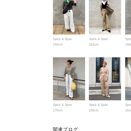
Spick & Span
Spick & Span
Spi
156cm
162cm
158
Spick & Span
Spick & Span
Spi
170cm
155cm
161
関連ブログ