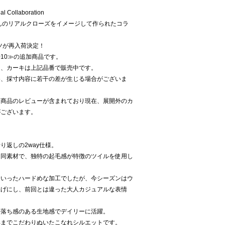
al Collaboration
んのリアルクローズをイメージして作られたコラ
パンツが再入荷決定！
0010≫の追加商品です。
ト、カーキは上記品番で販売中です。
め、採寸内容に若干の差が生じる場合がございま
同商品のレビューが含まれており現在、展開外のカ
がございます。
り返しの2way仕様。
と同素材で、独特の起毛感が特徴のツイルを使用し
といったハードめな加工でしたが、今シーズンはウ
上げにし、前回とは違った大人カジュアルな表情
く落ち感のある生地感でデイリーに活躍。
部までこだわりぬいたこなれシルエットです。