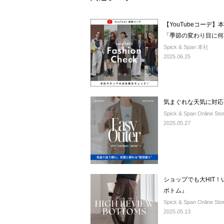
【YouTubeコーデ
「季節の変わり目に何
Spick & Span 本社
2025.06.25
気まぐれな天気に対応
Spick & Span Online Sto
2025.05.27
ショップでも大HIT
ボトム』
Spick & Span Online Sto
2025.05.13