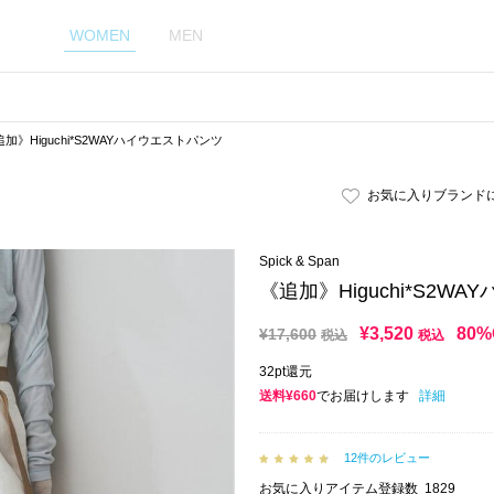
WOMEN
MEN
加》Higuchi*S2WAYハイウエストパンツ
お気に入りブランド
Spick & Span
《追加》Higuchi*S2W
¥
3,520
80%
¥
17,600
税込
税込
32pt還元
送料¥660
でお届けします
詳細
12件のレビュー
お気に入りアイテム登録数
1829