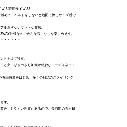
イズ:S/着用サイズ:38
が緩めで、ベルトをしないと地面に擦るサイズ感で
ュアル過ぎないマットな質感。
2WAY仕様なので色んな着こなしを楽しめそう。
＊＊＊＊＊＊＊
タントを経て独立。
アルと女っぽさのさじ加減が絶妙なコーディネート
表紙や巻頭特集をはじめ、多くの雑誌のスタイリング
します。
（変色）しやすい性質があるので、長時間の直射日