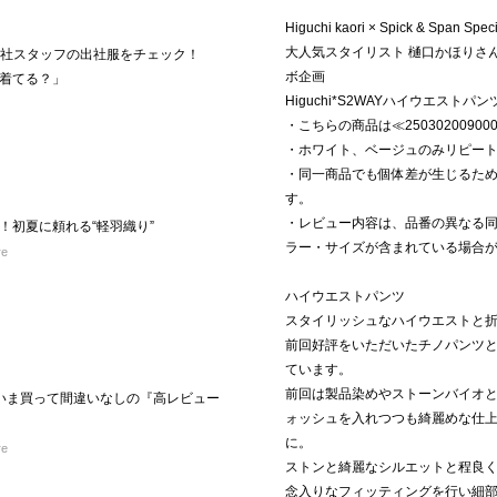
Higuchi kaori × Spick & Span Speci
大人気スタイリスト 樋口かほりさ
】本社スタッフの出社服をチェック！
ボ企画
着てる？」
Higuchi*S2WAYハイウエスト
・こちらの商品は≪2503020090
・ホワイト、ベージュのみリピー
・同一商品でも個体差が生じるた
す。
・レビュー内容は、品番の異なる
！初夏に頼れる“軽羽織り”
ラー・サイズが含まれている場合
re
ハイウエストパンツ
スタイリッシュなハイウエストと折
前回好評をいただいたチノパンツ
ています。
前回は製品染めやストーンバイオ
！いま買って間違いなしの『高レビュー
ォッシュを入れつつも綺麗めな仕
に。
re
ストンと綺麗なシルエットと程良
念入りなフィッティングを行い細