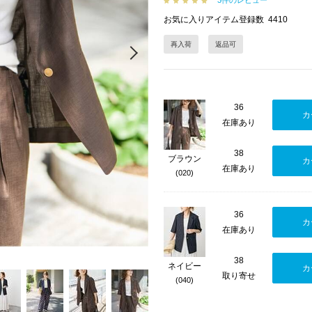
3件のレビュー
お気に入りアイテム登録数
4410
再入荷
返品可
Next
36
カ
在庫あり
38
ブラウン
カ
在庫あり
(020)
36
カ
在庫あり
38
ネイビー
カ
取り寄せ
(040)