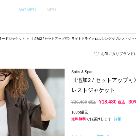
WOMEN
MEN
ラードジャケット
《追加2 / セットアップ可》ライトドライクロスシングルブレストジャ
お気に入りブランド
Spick & Span
《追加2 / セットアップ
レストジャケット
¥
18,480
30
¥
26,400
税込
税込
168pt還元
送料無料
でお届けします
詳細