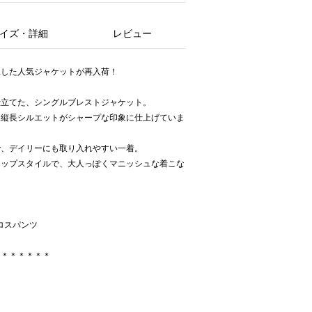
イズ・詳細
レビュー
立した人気ジャケットが再入荷！
仕立てた、シングルブレストジャケット。
た縦長シルエットがシャープな印象に仕上げていま
で、デイリーにも取り入れやすい一着。
アップスタイルで、大人っぽくマニッシュな着こな
クロスパンツ
＊＊＊＊＊＊＊