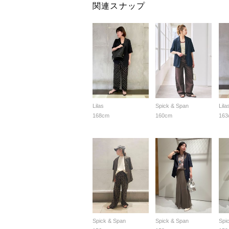
関連スナップ
Lilas
Spick & Span
Lila
168cm
160cm
163
Spick & Span
Spick & Span
Spi