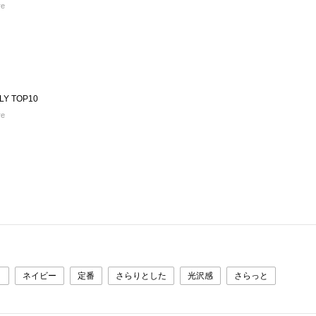
re
LY TOP10
re
り
ネイビー
定番
さらりとした
光沢感
さらっと