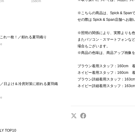
cm
158cm
※こちらの商品は、Spick & S
せの際は Spick & Span店舗へ
※照明の関係により、実際よりも
これ一枚！／頼れる夏羽織り
またパソコン・スマートフォンな
re
場合もございます。
※商品の色味は、商品アップ画像
ブラウン着用スタッフ：160cm 
ネイビー着用スタッフ：160cm 
ブラウン詳細着用スタッフ：163c
も／日よけ＆冷房対策に頼れる夏羽織
ネイビー詳細着用スタッフ：163c
re
LY TOP10