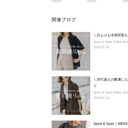
156cm
159cm
159
関連ブログ
＼日よけも冷房対策も
Spick & Span Online Sto
2026.07.28
＼30℃超えの酷暑に
り
Spick & Span Online Sto
2026.07.14
Spick & Span｜WEEK