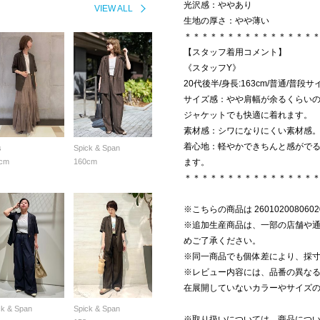
光沢感：ややあり
VIEW ALL
生地の厚さ：やや薄い
＊＊＊＊＊＊＊＊＊＊＊＊＊＊＊
【スタッフ着用コメント】
《スタッフY》
20代後半/身長:163cm/普通/普段サ
サイズ感：やや肩幅が余るくらい
ジャケットでも快適に着れます。
素材感：シワになりにくい素材感
着心地：軽やかできちんと感がでる
s
Spick & Span
cm
160cm
ます。
＊＊＊＊＊＊＊＊＊＊＊＊＊＊＊
※こちらの商品は 26010200806
※追加生産商品は、一部の店舗や
めご了承ください。
※同一商品でも個体差により、採
※レビュー内容には、品番の異な
在展開していないカラーやサイズ
ck & Span
Spick & Span
※取り扱いについては、商品につ