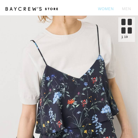
WOMEN
MEN
カ
1
19