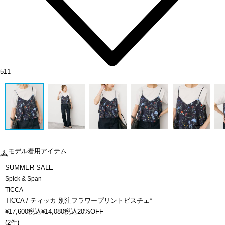
511
モデル着用アイテム
SUMMER SALE
Spick & Span
TICCA
TICCA / ティッカ 別注フラワープリントビスチェ*
¥
17,600
税込
¥
14,080
税込
20%OFF
(
2件
)