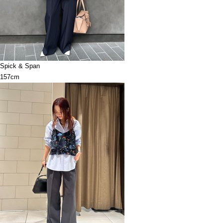
Spick & Span
157cm