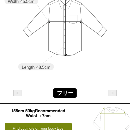
Width
45.5cm
Length
48.5cm
フリー
158cm 50kgRecommended
Waist +7cm
Find out more on your body type