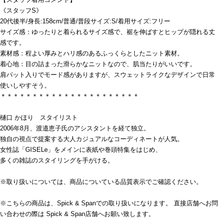
《スタッフS》
20代後半/身長:158cm/普通/普段サイズ:S/着用サイズ:フリー
サイズ感：ゆったりと着られるサイズ感で、裾を伸ばすとヒップが隠れる丈
感です。
素材感：程よい厚みとハリ感のあるふっくらとしたニット素材。
着心地：目の詰まった滑らかなニットなので、肌当たりがいいです。
肩パット入りでモード感がありますが、スウェットライクなデザインで日常
使いしやすそう。
＊＊＊＊＊＊＊＊＊＊＊＊＊＊＊＊＊＊＊＊＊＊
樋口 かほり スタイリスト
2006年8月、渡邉恵子氏のアシスタントを経て独立。
独自の視点で提案する大人カジュアルなコーディネートが人気。
女性誌「GISELe」をメインに表紙や巻頭特集をはじめ、
多くの雑誌のスタイリングを手がける。
※取り扱いについては、商品についている品質表示でご確認ください。
※こちらの商品は、Spick & Spanでの取り扱いになります。 直接店舗へお問
い合わせの際は Spick & Span店舗へお願い致します。