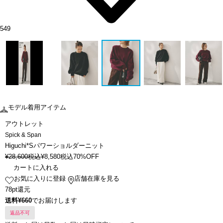
549
モデル着用アイテム
アウトレット
Spick & Span
Higuchi*Sパワーショルダーニット
¥
28,600
税込
¥
8,580
税込
70%OFF
カートに入れる
お気に入りに登録
店舗在庫を見る
78pt還元
送料¥660
でお届けします
返品不可