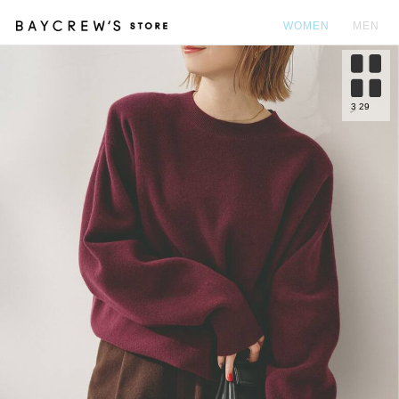
WOMEN
MEN
カ
3
29