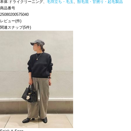
本体:ドライクリーニング、
毛羽立ち・毛玉
、
獣毛混・甘撚り・起毛製品
商品番号
25080200575040
レビュー
(
件)
関連スナップ
(5件)