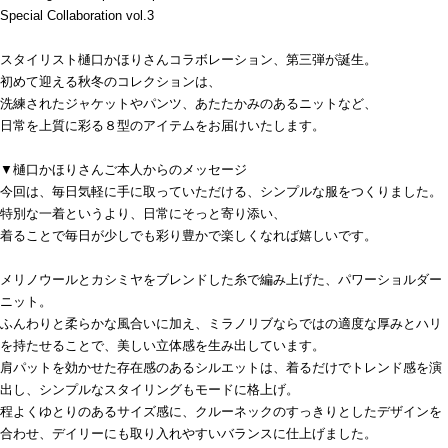
Special Collaboration vol.3
スタイリスト樋口かほりさんコラボレーション、第三弾が誕生。
初めて迎える秋冬のコレクションは、
洗練されたジャケットやパンツ、あたたかみのあるニットなど、
日常を上質に彩る８型のアイテムをお届けいたします。
▼樋口かほりさんご本人からのメッセージ
今回は、毎日気軽に手に取っていただける、シンプルな服をつくりました。
特別な一着というより、日常にそっと寄り添い、
着ることで毎日が少しでも彩り豊かで楽しくなれば嬉しいです。
メリノウールとカシミヤをブレンドした糸で編み上げた、パワーショルダー
ニット。
ふんわりと柔らかな風合いに加え、ミラノリブならではの適度な厚みとハリ
を持たせることで、美しい立体感を生み出しています。
肩パットを効かせた存在感のあるシルエットは、着るだけでトレンド感を演
出し、シンプルなスタイリングもモードに格上げ。
程よくゆとりのあるサイズ感に、クルーネックのすっきりとしたデザインを
合わせ、デイリーにも取り入れやすいバランスに仕上げました。