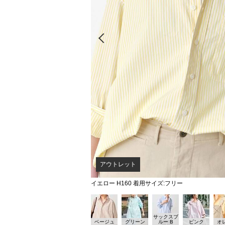
Prev
アウトレット
イエロー H160 着用サイズ:フリー
サックスブ
ベージュ
グリーン
ルー B
ピンク
オ