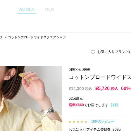
WOMEN
MEN
ス
コットンブロードワイドスクエアシャツ
お気に入りブランド
Spick & Span
コットンブロードワイド
¥
5,720
60%
¥
14,300
税込
税込
52pt還元
送料¥660
でお届けします
詳細
18件のレビュー
お気に入りアイテム登録数
3095