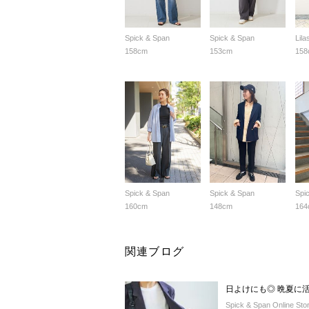
Spick & Span
Spick & Span
Lila
158cm
153cm
158
Spick & Span
Spick & Span
Spi
160cm
148cm
164
関連ブログ
日よけにも◎ 晩夏に活
Spick & Span Online Sto