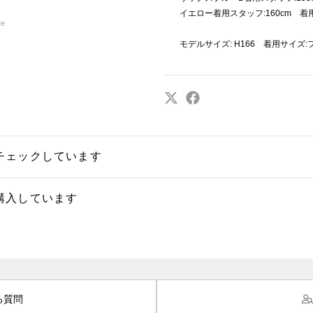
イエロー着用スタッフ:160cm 着
re
モデルサイズ: H166 着用サイズ:
チェックしています
購入しています
る質問