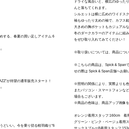
ドライな風合いと、横広のゆった
んと落ちてくれます。
シルエットは横に広めのワイドス
袖もゆったり太めの袖で、カフス釦
大きめの胸ポケットもカジュアル
冬のダークカラーのアイテムに組
めする、春夏の買い足しアイテム 6
をぜひ取り入れてみてください！
re
※取り扱いについては、商品につ
※こちらの商品は、Spick & S
せの際は Spick & Span店舗へ
O“JAZZ”が待望の通常販売スタート！
※照明の関係により、実際よりも
re
またパソコン・スマートフォンな
場合もございます。
※商品の色味は、商品アップ画像
オレンジ着用スタッフ:160cm 着
グリーン・ピンク・ベージュ着用スタ
うどいい。今を乗り切る軽羽織り"6
サックスブルーB着用スタッフ:153