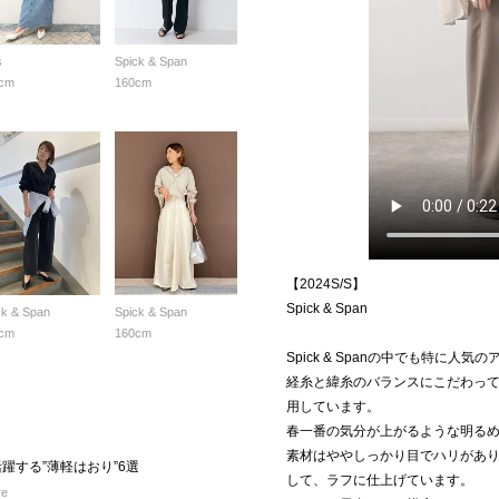
s
Spick & Span
cm
160cm
【2024S/S】
Spick & Span
ck & Span
Spick & Span
cm
160cm
Spick & Spanの中でも特に
経糸と緯糸のバランスにこだわっ
用しています。
春一番の気分が上がるような明る
素材はややしっかり目でハリがあ
躍する”薄軽はおり”6選
して、ラフに仕上げています。
re