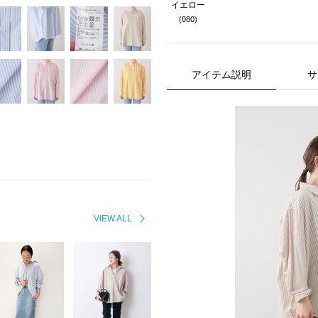
イエロー
(080)
アイテム説明
サ
VIEW ALL