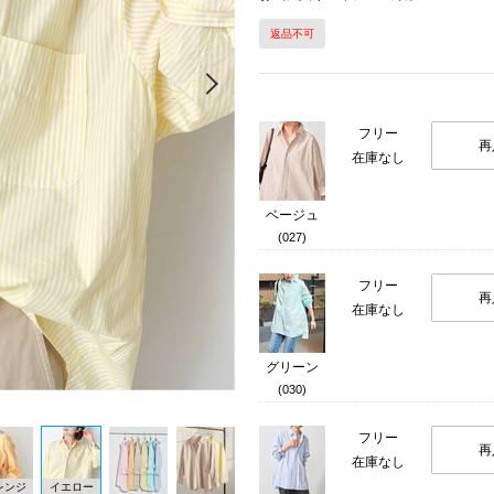
返品不可
Next
フリー
再
在庫なし
ベージュ
(027)
フリー
再
在庫なし
グリーン
(030)
フリー
再
在庫なし
レンジ
イエロー