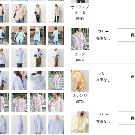
サックスブ
ルー B
(049)
フリー
再
在庫なし
ピンク
(063)
フリー
再
在庫なし
オレンジ
(070)
フリー
再
在庫なし