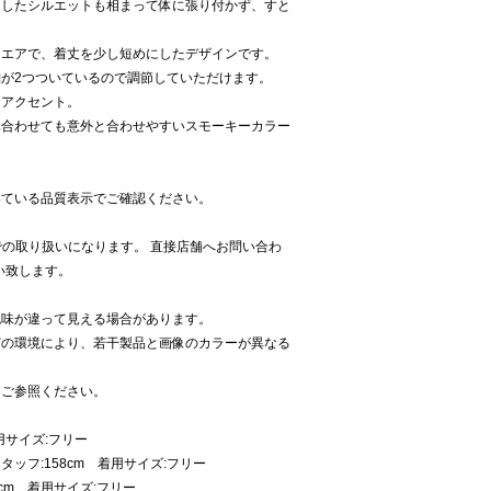
りしたシルエットも相まって体に張り付かず、すと
クエアで、着丈を少し短めにしたデザインです。
が2つついているので調節していただけます。
なアクセント。
み合わせても意外と合わせやすいスモーキーカラー
いている品質表示でご確認ください。
panでの取り扱いになります。 直接店舗へお問い合わ
お願い致します。
色味が違って見える場合があります。
どの環境により、若干製品と画像のカラーが異なる
をご参照ください。
用サイズ:フリー
ッフ:158cm 着用サイズ:フリー
cm 着用サイズ:フリー