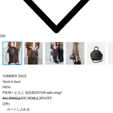
192
SUMMER SALE
Spick & Span
PIENI
PIENI / ピエニ 別注BOSTON with strap*
¥
41,800
税込
¥
29,260
税込
30%OFF
(
1件
)
カートに入れる