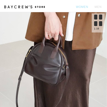
WOMEN
MEN
カ
1
16