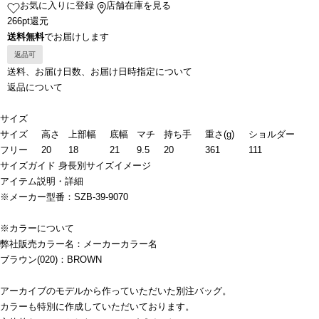
お気に入りに登録
店舗在庫を見る
266pt還元
送料無料
でお届けします
返品可
送料、お届け日数、お届け日時指定について
返品について
サイズ
サイズ
高さ
上部幅
底幅
マチ
持ち手
重さ(g)
ショルダー
フリー
20
18
21
9.5
20
361
111
サイズガイド
身長別サイズイメージ
アイテム説明・詳細
※メーカー型番：SZB-39-9070
※カラーについて
弊社販売カラー名：メーカーカラー名
ブラウン(020)：BROWN
アーカイブのモデルから作っていただいた別注バッグ。
カラーも特別に作成していただいております。