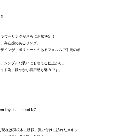
ズ名
のフラワーリングがさらに追加決定！
な、存在感のあるリング。
デザインが、ボリュームのあるフォルムで手元のポ
ち、シンプルな装いにも映える仕上がり。
メイド為、軽やかな着用感も魅力です。
tiny chain heart NC
構え現在は羽根木に移転。買い付けに訪れたメキシ