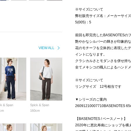
※サイズについて
弊社販売サイズ名：メーカーサイ
5(005)：5
前回も即完売したBASENOTES
艶やかなシルバーの輝きが印象的
VIEW ALL
花のモチーフを立体的に表現した
イントになります。
クラシカルさとモダンさを併せ持
全てメキシコの職人によるハンド
※サイズについて
リングサイズ 12号相当です
▼シリーズのご案内
ck & Span
Spick & Span
26091210007710BASENOTES 65cm 
cm
160cm
【BASENOTES / ベースノート】
2020年に恵比寿南にショップを