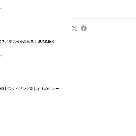
re
K？／夏気分を高める！SUMMER
re