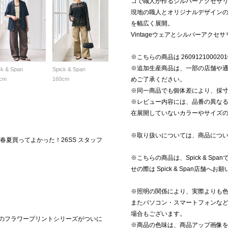
コで職人が作るシルバーアクセサ
現地の職人とオリジナルデザイン
を幅広く展開。
Vintageウェアとシルバーアク
※こちらの商品は 2609121000201
※追加生産商品は、一部の店舗や
ck & Span
Spick & Span
cm
160cm
めご了承ください。
※同一商品でも個体差により、採
※レビュー内容には、品番の異な
在展開していないカラーやサイズ
※取り扱いについては、商品につ
の春夏買ってよかった！26SS スタッフ
※こちらの商品は、Spick & S
せの際は Spick & Span店舗へ
※照明の関係により、実際よりも
またパソコン・スマートフォンな
場合もございます。
CCAのフラワープリントシリーズがついに
※商品の色味は、商品アップ画像