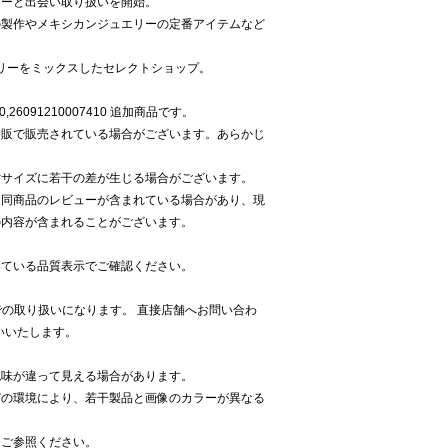
リーと出会い取り扱いを開始。
の製作やメキシカンジュエリーの定番アイテムなど
セサリーをミックスしたセレクトショップ。
0,26091210007410 追加商品です。
通販で販売されている場合がございます。あらかじ
寸サイズに若干の差が生じる場合がございます。
る同商品のレビューが含まれている場合があり、現
の内容が含まれることがございます。
いている品質表示でご確認ください。
panでの取り扱いになります。 直接店舗へお問い合わ
お願いいたします。
色味が違って見える場合があります。
どの環境により、若干製品と画像のカラーが異なる
をご参照ください。