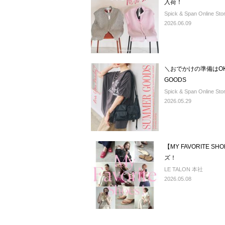
入荷！
Spick & Span Online Sto
2026.06.09
＼おでかけの準備はO
GOODS
Spick & Span Online Sto
2026.05.29
【MY FAVORITE SHOES】スタイリング別おすすめシュー
ズ！
LE TALON 本社
2026.05.08