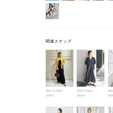
関連スナップ
Spick & Span
Spick & Span
Spi
159cm
160cm
160