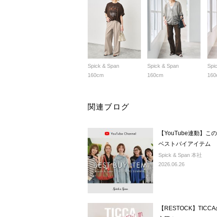
Spick & Span
Spick & Span
Spi
160cm
160cm
160
関連ブログ
【YouTube連動】こ
ベストバイアイテム
Spick & Span 本社
2026.06.26
【RESTOCK】TI