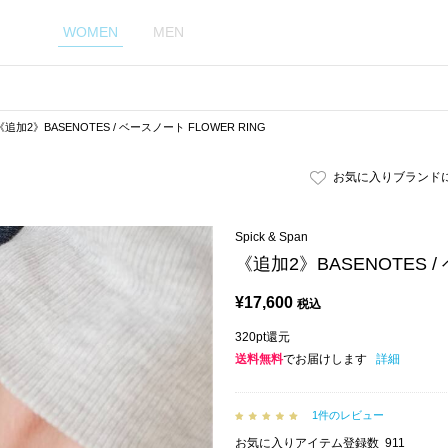
WOMEN
MEN
《追加2》BASENOTES / ベースノート FLOWER RING
お気に入りブランド
Spick & Span
《追加2》BASENOTES /
¥
17,600
税込
320pt還元
送料無料
でお届けします
詳細
1件のレビュー
お気に入りアイテム登録数
911