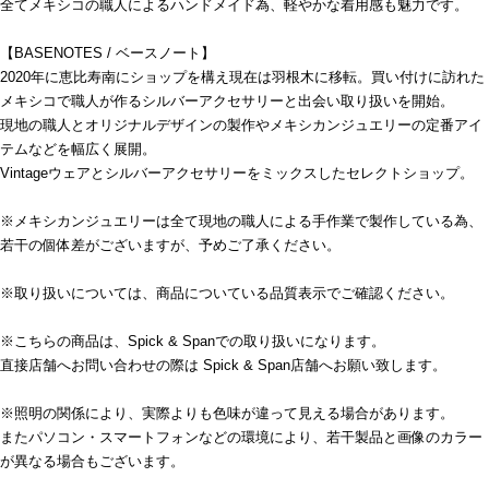
全てメキシコの職人によるハンドメイド為、軽やかな着用感も魅力です。
【BASENOTES / ベースノート】
2020年に恵比寿南にショップを構え現在は羽根木に移転。買い付けに訪れた
メキシコで職人が作るシルバーアクセサリーと出会い取り扱いを開始。
現地の職人とオリジナルデザインの製作やメキシカンジュエリーの定番アイ
テムなどを幅広く展開。
Vintageウェアとシルバーアクセサリーをミックスしたセレクトショップ。
※メキシカンジュエリーは全て現地の職人による手作業で製作している為、
若干の個体差がございますが、予めご了承ください。
※取り扱いについては、商品についている品質表示でご確認ください。
※こちらの商品は、Spick & Spanでの取り扱いになります。
直接店舗へお問い合わせの際は Spick & Span店舗へお願い致します。
※照明の関係により、実際よりも色味が違って見える場合があります。
またパソコン・スマートフォンなどの環境により、若干製品と画像のカラー
が異なる場合もございます。