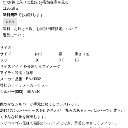
お気に入りに登録
店舗在庫を見る
119pt還元
送料無料
でお届けします
返品可
送料、お届け日数、お届け日時指定について
返品について
サイズ
サイズ
内寸
幅
重さ（g）
フリー
16
0.7
15
サイズガイド
身長別サイズイメージ
アイテム説明・詳細
メーカー品番：BN-H002
弊社カラー：メーカーカラー
シルバー(093) : SILVER
艶やかなシルバーが手元に映えるブレスレット。
2種類のシルバービーズを組み合わせ、丸みのあるオーバルパーツが柔らか
く上品な印象を演出します。
シリコンゴム仕様で着脱がスムーズにでき、手首にやさしくフィット。