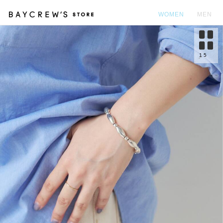
WOMEN
MEN
カ
1
5