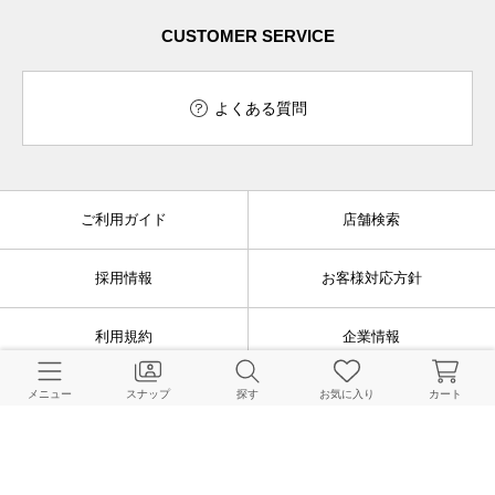
CUSTOMER SERVICE
よくある質問
ご利用ガイド
店舗検索
採用情報
お客様対応方針
利用規約
企業情報
個人情報保護方針
特定商取引法に基づく表記
メニュー
スナップ
探す
お気に入り
カート
FOLLOW US