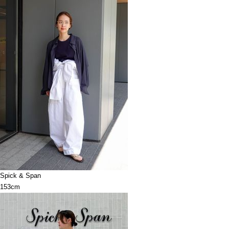
Spick & Span
153cm