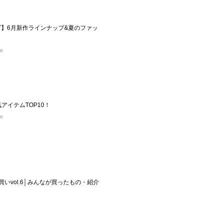
イブ】6月新作ラインナップ&夏のファッ
re
気アイテムTOP10！
re
買いvol.6│みんなが買ったもの・紹介