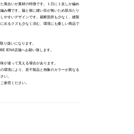
した風合いが素材の特徴です。１日に１反しか編め
る編み機です。脇と裾に縫い目が無いため肌当たり
トしやすいデザインです。裁断箇所も少なく、縫製
時に出るクズも少なく済む、環境にも優しい商品で
での取り扱いになります。
E IENA店舗へお願い致します。
色味が違って見える場合があります。
どの環境により、若干製品と画像のカラーが異なる
ださい。
をご参照ください。