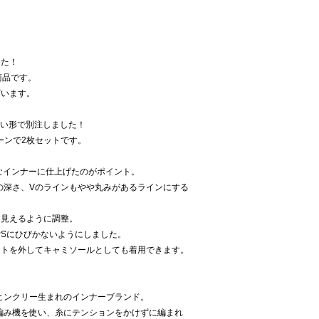
した！
加商品です。
ざいます。
新しい形で別注しました！
ノトーンで2枚セットです。
奢なインナーに仕上げたのがポイント。
の深さ、Vのラインもやや丸みがあるラインにする
に見えるように調整。
PSにひびかないようにしました。
ットを外してキャミソールとしても着用できます。
町ヒンクリー生まれのインナーブランド。
の編み機を使い、糸にテンションをかけずに編まれ