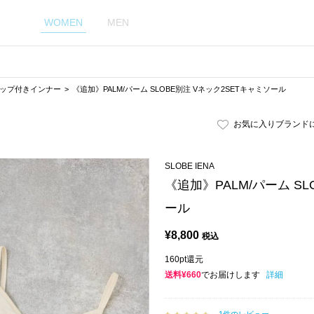
WOMEN
MEN
ップ付きインナー
《追加》PALM/パーム SLOBE別注 Vネック2SETキャミソール
お気に入りブランド
SLOBE IENA
《追加》PALM/パーム SL
ール
¥
8,800
税込
160pt還元
送料¥660
でお届けします
詳細