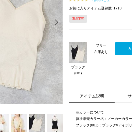
1件のレビュー
お気に入りアイテム登録数
1710
返品不可
Next
フリー
カ
在庫あり
ブラック
(001)
アイテム説明
サ
※カラーについて
弊社販売カラー名：メーカーカラ
ブラック(001)：ブラック×アイボ