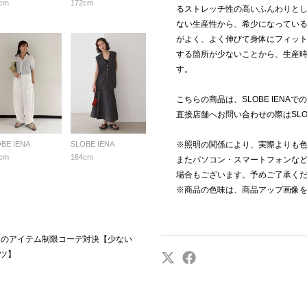
cm
172cm
るストレッチ性の高いふんわりと
ない生産性から、希少になってい
がよく、よく伸びて身体にフィッ
する箇所が少ないことから、生産
す。
こちらの商品は、SLOBE IENA
直接店舗へお問い合わせの際はSLOB
BE IENA
SLOBE IENA
※照明の関係により、実際よりも
cm
164cm
またパソコン・スマートフォンな
場合もございます。予めご了承く
※商品の色味は、商品アップ画像
OBE初夏のアイテム制限コーデ対決【少ない
ツ】