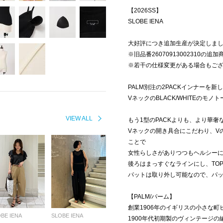
【2026SS】
SLOBE IENA
大好評につき追加生産が決定しま
※旧品番26070913002310の追
※若干の仕様変更がある場合もご
PALM別注の2PACKインナーを
VネックのBLACK/WHITEのモ
VIEW ALL
もう1型のPACKよりも、より華
Vネックの開き具合にこだわり、V
ことで
女性らしさがありつつもヘルシー
後ろはまっすぐなラインにし、TO
パットは取り外し可能なので、パ
【PALM/パーム】
創業1906年のイギリスの小さな
BE IENA
SLOBE IENA
1900年代初期製のヴィンテージ