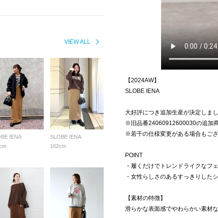
VIEW ALL
【2024AW】
SLOBE IENA
大好評につき追加生産が決定しま
※旧品番24060912600030の追
※若干の仕様変更がある場合もご
BE IENA
SLOBE IENA
cm
162cm
POINT
・履くだけでトレンドライクなフ
・女性らしさのあるすっきりしたシ
【素材の特徴】
滑らかな表面感でやわらかい素材