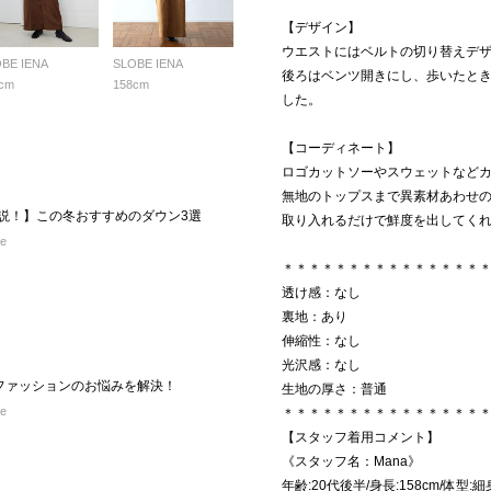
【デザイン】
ウエストにはベルトの切り替えデ
BE IENA
SLOBE IENA
後ろはベンツ開きにし、歩いたと
cm
158cm
した。
【コーディネート】
ロゴカットソーやスウェットなど
無地のトップスまで異素材あわせ
解説！】この冬おすすめのダウン3選
取り入れるだけで鮮度を出してくれ
re
＊＊＊＊＊＊＊＊＊＊＊＊＊＊＊
透け感：なし
裏地：あり
伸縮性：なし
光沢感：なし
代ファッションのお悩みを解決！
生地の厚さ：普通
re
＊＊＊＊＊＊＊＊＊＊＊＊＊＊＊
【スタッフ着用コメント】
《スタッフ名：Mana》
年齢:20代後半/身長:158cm/体型: