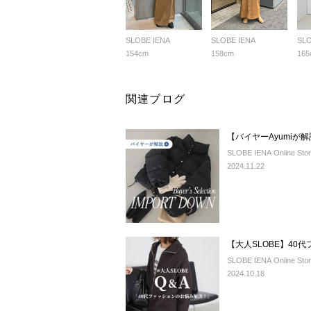
SLOBE IENA
SLOBE IENA
SLO
154cm
158cm
165
関連ブログ
【バイヤーAyumiが
SLOBE IENA Online Sto
2024.11.22
【大人SLOBE】40
SLOBE IENA Online Sto
2024.10.18