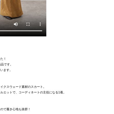
した！
加商品です。
ざいます。
ェイクスウェード素材のスカート。
ルエットで、コーディネートの主役になる1着。
なので履き心地も抜群！