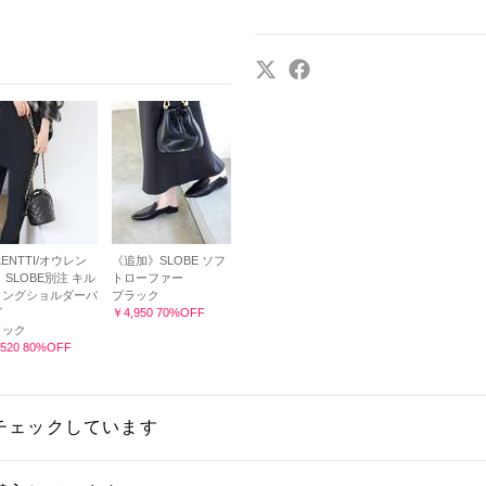
LENTTI/オウレン
《追加》SLOBE ソフ
 SLOBE別注 キル
トローファー
ィングショルダーバ
ブラック
グ
￥4,950 70%OFF
ラック
520 80%OFF
チェックしています