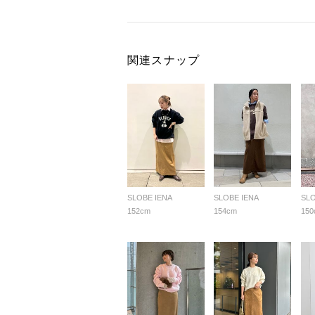
関連スナップ
SLOBE IENA
SLOBE IENA
SLO
152cm
154cm
150