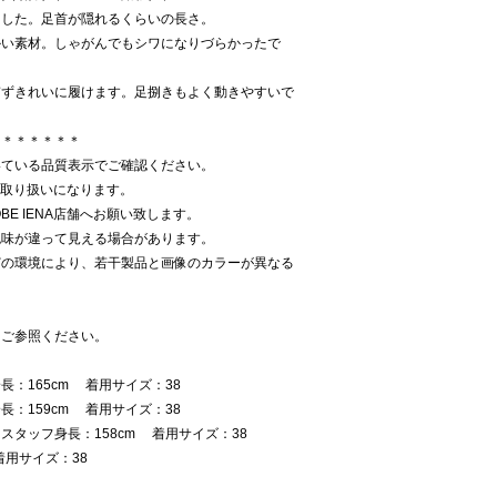
ました。足首が隠れるくらいの長さ。
かい素材。しゃがんでもシワになりづらかったで
ぎずきれいに履けます。足捌きもよく動きやすいで
＊＊＊＊＊＊＊
いている品質表示でご確認ください。
での取り扱いになります。
E IENA店舗へお願い致します。
色味が違って見える場合があります。
どの環境により、若干製品と画像のカラーが異なる
をご参照ください。
：165cm 着用サイズ：38
：159cm 着用サイズ：38
タッフ身長：158cm 着用サイズ：38
着用サイズ：38