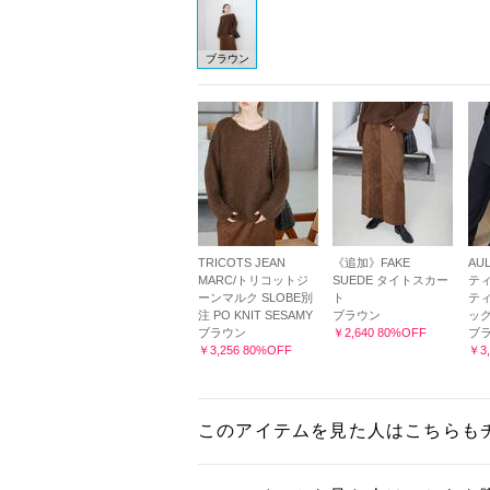
ブラウン
TRICOTS JEAN
《追加》FAKE
AU
MARC/トリコットジ
SUEDE タイトスカー
ティ
ーンマルク SLOBE別
ト
テ
注 PO KNIT SESAMY
ブラウン
ッ
ブラウン
￥2,640 80%OFF
ブ
￥3,256 80%OFF
￥3,
このアイテムを見た人はこちらも