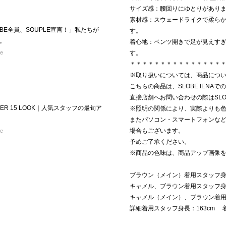
サイズ感：腰回りにゆとりがあり
素材感：スウェードライクで柔ら
BE全員、SOUPLE宣言！」私たちが
す。
。
着心地：ベンツ開きで足が見えす
re
す。
＊＊＊＊＊＊＊＊＊＊＊＊＊＊＊
※取り扱いについては、商品につ
こちらの商品は、SLOBE IENA
直接店舗へお問い合わせの際はSLOB
ER 15 LOOK｜人気スタッフの最旬ア
※照明の関係により、実際よりも
またパソコン・スマートフォンな
場合もございます。
re
予めご了承ください。
※商品の色味は、商品アップ画像
ブラウン（メイン）着用スタッフ身長
キャメル、ブラウン着用スタッフ身長
キャメル（メイン）、ブラウン着用ス
詳細着用スタッフ身長：163cm 