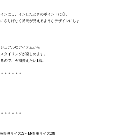
ザインにし、インしたときのポイントに◎。
きにさりげなく足元が見えるようなデザインにしま
カジュアルなアイテムから
のスタイリングが楽しめます。
るので、今期抑えたい1着。
＊＊＊＊＊＊＊
＊＊＊＊＊＊＊
細身/普段サイズ:S～M/着用サイズ:38