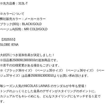
※先方品番：313L-T
※カラーについて
弊社販売カラー：メーカーカラー
ブラック(001)：BLACK/GOLD
ベージュA(028)：MR COLD/GOLD
【2025SS】
SLOBE IENA
大好評につき追加生産が決定しました！
※旧品番25093913003010の追加商品です。
※若干の仕様変更がある場合もございます。
※《ブラック36サイズ》《ベージュ35サイズ》《ベージュ36サイズ》《ベー
ジュ37サイズ》は品番25093913003010よりお買い求め頂けます。
毎シーズン人気のNICOLAS LAINAS のサンダルが今年も登場！
トングのぷっくりとした金具のデザインがスタイリングのポイントに。
カジュアルでもキレイめにも、どんなスタイリングにもマッチする１足で
す。