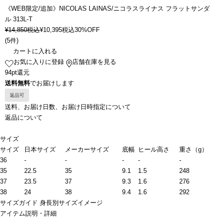
《WEB限定/追加》NICOLAS LAINAS/ニコラスライナス フラットサンダ
ル 313L-T
¥
14,850
税込
¥
10,395
税込
30%OFF
(
5件
)
カートに入れる
お気に入りに登録
店舗在庫を見る
94pt還元
送料無料
でお届けします
返品可
送料、お届け日数、お届け日時指定について
返品について
サイズ
サイズ
日本サイズ
メーカーサイズ
底幅
ヒール高さ
重さ（g）
36
-
-
-
-
-
35
22.5
35
9.1
1.5
248
37
23.5
37
9.3
1.6
276
38
24
38
9.4
1.6
292
サイズガイド
身長別サイズイメージ
アイテム説明・詳細