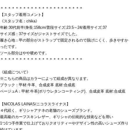
＊＊＊＊＊＊＊＊＊＊＊＊＊＊＊＊＊＊＊＊＊＊
【スタッフ着用コメント】
《スタッフ名：chika》
年齢:30代前半/身長:158cm/普段サイズ:23.5～24/着用サイズ:37
サイズ感：37サイズがジャストサイズでした。
履き心地：甲の部分がストラップで固定されるので脱げにくく、歩きやすか
ったです。
ソール部分はやや硬めです。
＊＊＊＊＊＊＊＊＊＊＊＊＊＊＊＊＊＊＊＊＊＊
《組成について》
※こちらの商品はカラーによって組成が異なります。
ブラック：甲材:牛革、合成皮革 底材:合成底
ベージュA：甲材:牛革(ポリウレタンコーティング)、合成皮革 底材:合成底
【NICOLAS LAINAS/ニコラスライナス】
４代続く、ギリシャアテネの老舗のシューズブランド。
最高級のカーフスキンレザー、ギリシャの伝統的な技術などを用い
1つ1つ手作業で仕上げておりクオリティーやデザイン性の高いシューズ作り
続けています。