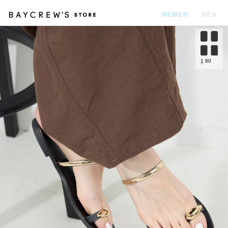
WOMEN
MEN
カ
1
60