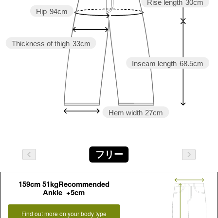
Rise length
30cm
Hip
94cm
Thickness of thigh
33cm
Inseam length
68.5cm
Hem width
27cm
フリー
159cm 51kgRecommended
Ankle +5cm
Find out more on your body type