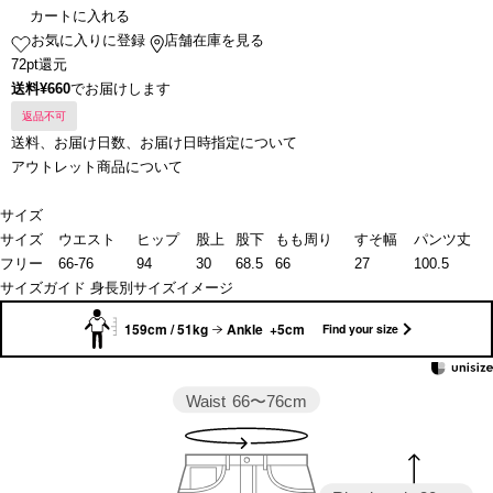
カートに入れる
お気に入りに登録
店舗在庫を見る
72pt還元
送料¥660
でお届けします
返品不可
送料、お届け日数、お届け日時指定について
アウトレット商品について
サイズ
サイズ
ウエスト
ヒップ
股上
股下
もも周り
すそ幅
パンツ丈
フリー
66-76
94
30
68.5
66
27
100.5
サイズガイド
身長別サイズイメージ
159cm / 51kg
Ankle +5cm
Find your size
Waist
66〜76cm