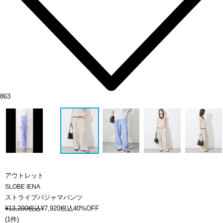
863
アウトレット
SLOBE IENA
ストライプパジャマパンツ
¥
13,200
税込
¥
7,920
税込
40%OFF
(
1件
)