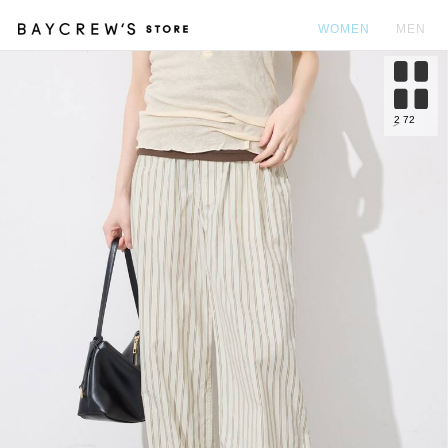
WOMEN
MEN
カ
2
72