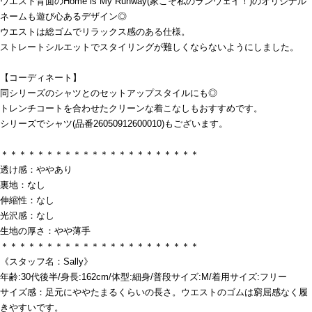
ウエスト背面のHome is My Runway(家こそ私のランウェイ！)のオリジナル
ネームも遊び心あるデザイン◎
ウエストは総ゴムでリラックス感のある仕様。
ストレートシルエットでスタイリングが難しくならないようにしました。
【コーディネート】
同シリーズのシャツとのセットアップスタイルにも◎
トレンチコートを合わせたクリーンな着こなしもおすすめです。
シリーズでシャツ(品番26050912600010)もございます。
＊＊＊＊＊＊＊＊＊＊＊＊＊＊＊＊＊＊＊＊＊＊
透け感：ややあり
裏地：なし
伸縮性：なし
光沢感：なし
生地の厚さ：やや薄手
＊＊＊＊＊＊＊＊＊＊＊＊＊＊＊＊＊＊＊＊＊＊
《スタッフ名：Sally》
年齢:30代後半/身長:162cm/体型:細身/普段サイズ:M/着用サイズ:フリー
サイズ感：足元にややたまるくらいの長さ。ウエストのゴムは窮屈感なく履
きやすいです。