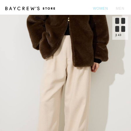
WOMEN
MEN
カ
3
43