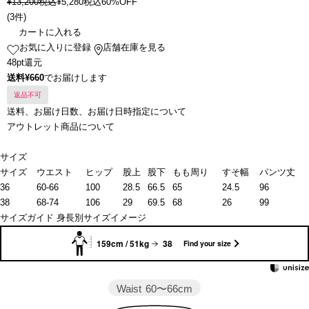
¥
13,200
税込
¥
5,280
税込
60%OFF
(
3件
)
カートに入れる
お気に入りに登録
店舗在庫を見る
48pt還元
送料¥660
でお届けします
返品不可
送料、お届け日数、お届け日時指定について
アウトレット商品について
サイズ
サイズ
ウエスト
ヒップ
股上
股下
もも周り
すそ幅
パンツ丈
36
60-66
100
28.5
66.5
65
24.5
96
38
68-74
106
29
69.5
68
26
99
サイズガイド
身長別サイズイメージ
159cm / 51kg
38
Find your size
Waist
60〜66cm