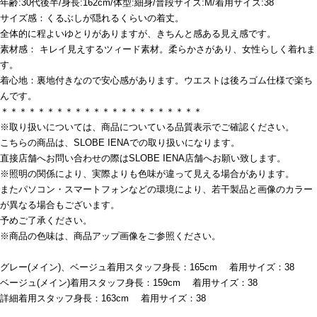
年齢:30代後半/身長:162cm/体型:細身/普段サイズ:M/着用サイズ:38
サイズ感：くるぶしが隠れるくらいの着丈。
全体的に程よいゆとりがありますが、きちんと感ある見え感です。
素材感： キレイ見えするツィード素材。柔らかさがあり、女性らしく着れま
す。
着心地：裏地付きなので安心感があります。ウエストは後ろゴム仕様で楽ち
んです。
＊＊＊＊＊＊＊＊＊＊＊＊＊＊＊＊＊＊＊＊＊＊
※取り扱いについては、商品についている品質表示でご確認ください。
こちらの商品は、SLOBE IENAでの取り扱いになります。
直接店舗へお問い合わせの際はSLOBE IENA店舗へお願い致します。
※照明の関係により、実際よりも色味が違って見える場合があります。
またパソコン・スマートフォンなどの環境により、若干製品と画像のカラー
が異なる場合もございます。
予めご了承ください。
※商品の色味は、商品アップ画像をご参照ください。
グレー(メイン)、ベージュ着用スタッフ身長：165cm 着用サイズ：38
ベージュ(メイン)着用スタッフ身長：159cm 着用サイズ：38
詳細着用スタッフ身長：163cm 着用サイズ：38