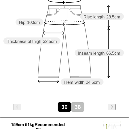
Rise length
28.5cm
Hip
100cm
Thickness of thigh
32.5cm
Inseam length
66.5cm
Hem width
24.5cm
36
38
159cm 51kgRecommended