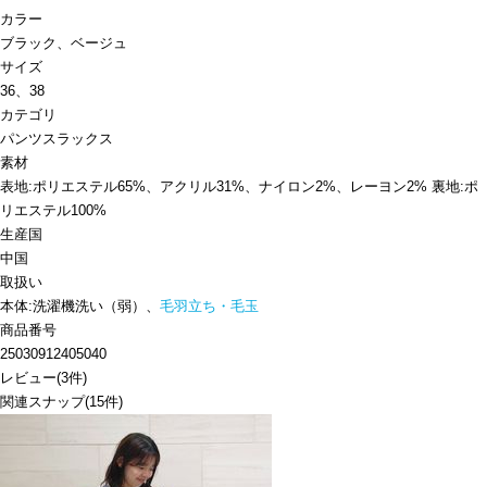
カラー
ブラック、ベージュ
サイズ
36、38
カテゴリ
パンツ
スラックス
素材
表地:ポリエステル65%、アクリル31%、ナイロン2%、レーヨン2% 裏地:ポ
リエステル100%
生産国
中国
取扱い
本体:洗濯機洗い（弱）、
毛羽立ち・毛玉
商品番号
25030912405040
レビュー
(
3
件)
関連スナップ
(15件)