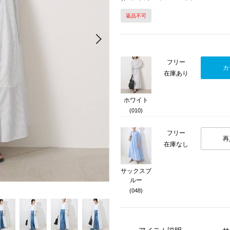
返品不可
Next
フリー
カ
在庫あり
ホワイト
(010)
フリー
再
在庫なし
サックスブ
ルー
(048)