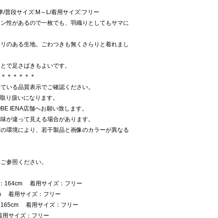
:標準/普段サイズ:M～L/着用サイズ:フリー
イン性があるので一枚でも、羽織りとしてもサマに
ハリのある生地。ごわつきも無くさらりと着れまし
ことで足さばきもよいです。
＊＊＊＊＊＊＊
いている品質表示でご確認ください。
での取り扱いになります。
E IENA店舗へお願い致します。
色味が違って見える場合があります。
どの環境により、若干製品と画像のカラーが異なる
をご参照ください。
：164cm 着用サイズ：フリー
cm 着用サイズ：フリー
165cm 着用サイズ：フリー
着用サイズ：フリー