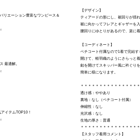
【デザイン】
バリエーション豊富なワンピース＆
ティアードの形にし、裾回りが揺
裾に向かってフレアとギャザーを
re
腰回りにゆとりがあるので、楽に
【コーディネート】
ペチコート付属なので1着で完結す
開けて、軽羽織のようにさらっと
ス 最適解。
釦を開けてスキッパー風に衿ぐり
re
簡単に様になります。
＊＊＊＊＊＊＊＊＊＊＊＊＊＊＊
透け感：ややあり
裏地：なし（ペチコート付属）
伸縮性：なし
気アイテムTOP10！
光沢感：なし
re
生地の厚さ：普通
＊＊＊＊＊＊＊＊＊＊＊＊＊＊＊
【スタッフ着用コメント】