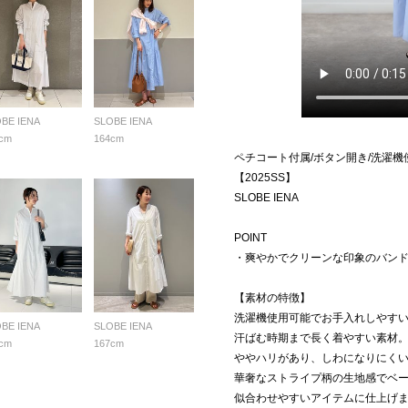
BE IENA
SLOBE IENA
cm
164cm
ペチコート付属/ボタン開き/洗濯機
【2025SS】
SLOBE IENA
POINT
・爽やかでクリーンな印象のバン
【素材の特徴】
洗濯機使用可能でお手入れしやす
BE IENA
SLOBE IENA
汗ばむ時期まで長く着やすい素材
cm
167cm
ややハリがあり、しわになりにく
華奢なストライプ柄の生地感でベ
似合わせやすいアイテムに仕上げ