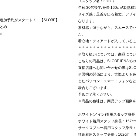
《スタッフ名：natsu》
年齢:30代後半/身長:160cm/体型
サイズ感：足首が出る着丈。デザ
追加予約がスタート！｜【SLOBE】
なります。
とめ
素材感：薄手ながら、スムースで
re
た。
着心地：ティアードが入っている
＊＊＊＊＊＊＊＊＊＊＊＊＊＊＊
※取り扱いについては、商品につ
こちらの商品は、SLOBE IENA
直接店舗へお問い合わせの際はSLOB
※照明の関係により、実際よりも
またパソコン・スマートフォンな
場合もございます。
予めご了承ください。
※商品の色味は、商品アップ画像
ホワイト(メイン)着用スタッフ身長
ホワイト着用スタッフ身長：157
サックスブルー着用スタッフ身長：
詳細着用スタッフ身長：162cm 