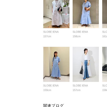
SLOBE IENA
SLOBE IENA
SLO
157cm
158cm
161
SLOBE IENA
SLOBE IENA
SLO
159cm
157cm
158
関連ブログ