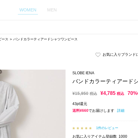
WOMEN
MEN
ピース
バンドカラーティアードシャツワンピース
お気に入りブランド
SLOBE IENA
バンドカラーティアード
¥
4,785
70%
¥
15,950
税込
税込
43pt還元
送料¥660
でお届けします
詳細
1件のレビュー
お気に入りアイテム登録数
1000