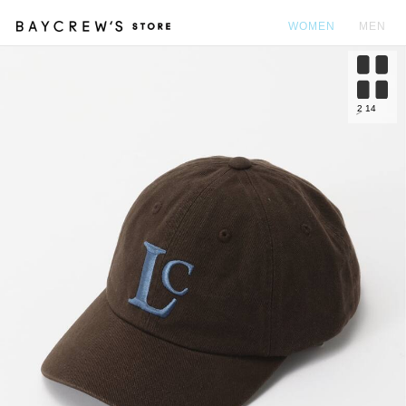
WOMEN
MEN
カ
2
14