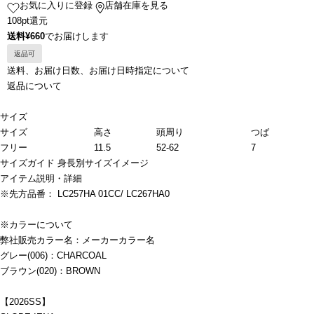
お気に入りに登録
店舗在庫を見る
108pt還元
送料¥660
でお届けします
返品可
送料、お届け日数、お届け日時指定について
返品について
サイズ
サイズ
高さ
頭周り
つば
フリー
11.5
52-62
7
サイズガイド
身長別サイズイメージ
アイテム説明・詳細
※先方品番： LC257HA 01CC/ LC267HA0
※カラーについて
弊社販売カラー名：メーカーカラー名
グレー(006)：CHARCOAL
ブラウン(020)：BROWN
【2026SS】