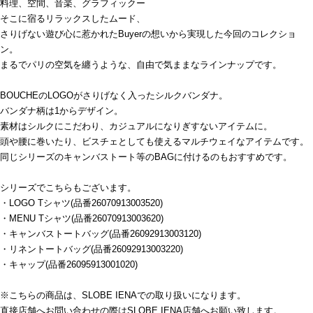
料理、空間、音楽、グラフィックー
そこに宿るリラックスしたムード、
さりげない遊び心に惹かれたBuyerの想いから実現した今回のコレクショ
ン。
まるでパリの空気を纏うような、自由で気ままなラインナップです。
BOUCHEのLOGOがさりげなく入ったシルクバンダナ。
バンダナ柄は1からデザイン。
素材はシルクにこだわり、カジュアルになりぎすないアイテムに。
頭や腰に巻いたり、ビスチェとしても使えるマルチウェイなアイテムです。
同じシリーズのキャンバストート等のBAGに付けるのもおすすめです。
シリーズでこちらもございます。
・LOGO Tシャツ(品番26070913003520)
・MENU Tシャツ(品番26070913003620)
・キャンバストートバッグ(品番26092913003120)
・リネントートバッグ(品番26092913003220)
・キャップ(品番26095913001020)
※こちらの商品は、SLOBE IENAでの取り扱いになります。
直接店舗へお問い合わせの際はSLOBE IENA店舗へお願い致します。