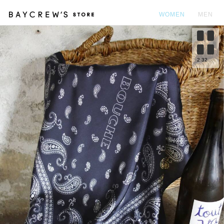
WOMEN
MEN
カ
2
32