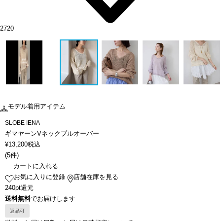
2720
モデル着用アイテム
SLOBE IENA
ギマヤーンVネックプルオーバー
¥
13,200
税込
(
5件
)
カートに入れる
お気に入りに登録
店舗在庫を見る
240pt還元
送料無料
でお届けします
返品可