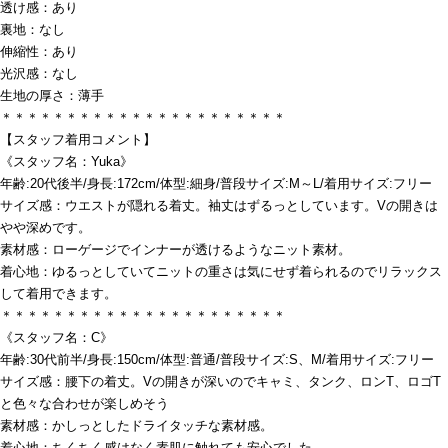
透け感：あり
裏地：なし
伸縮性：あり
光沢感：なし
生地の厚さ：薄手
＊＊＊＊＊＊＊＊＊＊＊＊＊＊＊＊＊＊＊＊＊＊
【スタッフ着用コメント】
《スタッフ名：Yuka》
年齢:20代後半/身長:172cm/体型:細身/普段サイズ:M～L/着用サイズ:フリー
サイズ感：ウエストが隠れる着丈。袖丈はずるっとしています。Vの開きは
やや深めです。
素材感：ローゲージでインナーが透けるようなニット素材。
着心地：ゆるっとしていてニットの重さは気にせず着られるのでリラックス
して着用できます。
＊＊＊＊＊＊＊＊＊＊＊＊＊＊＊＊＊＊＊＊＊＊
《スタッフ名：C》
年齢:30代前半/身長:150cm/体型:普通/普段サイズ:S、M/着用サイズ:フリー
サイズ感：腰下の着丈。Vの開きが深いのでキャミ、タンク、ロンT、ロゴT
と色々な合わせが楽しめそう
素材感：かしっとしたドライタッチな素材感。
着心地：ちくちく感はなく素肌に触れても安心でした。