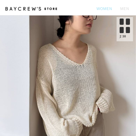
WOMEN
MEN
カ
2
38