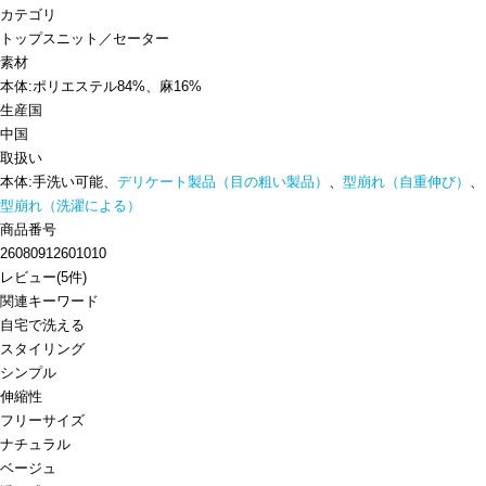
カテゴリ
トップス
ニット／セーター
素材
本体:ポリエステル84%、麻16%
生産国
中国
取扱い
本体:手洗い可能、
デリケート製品（目の粗い製品）
、
型崩れ（自重伸び）
、
型崩れ（洗濯による）
商品番号
26080912601010
レビュー
(
5
件)
関連キーワード
自宅で洗える
スタイリング
シンプル
伸縮性
フリーサイズ
ナチュラル
ベージュ