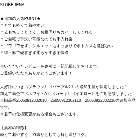
SLOBE IENA
★追加の人気POINT★
＊とても軽くて着やすい
＊丈もちょうどよく、お腹周りもカバーしてくれる
＊ご自宅で手洗い可能なのでお手入れ楽
＊ゴワゴワせず、シルエットもすっきりでボトムスを選ばない
＊綿・麻で硬すぎず柔らかすぎず快適
※いただいたレビューを参考に一部記載しております。
ご登録いただきありがとうございます！
大好評につき《ブラウン》《パープルC》の追加生産が決定しました！
加えて新色で《ホワイトA》《カーキ》《イエロー》をご用意致しました！
※旧品番25050912302010、25050912302110、25050912302210の追加商品
です。
※若干の仕様変更がある場合もございます。
【素材の特徴】
軽くて着やすく、羽織りとしても持ち運びラク。