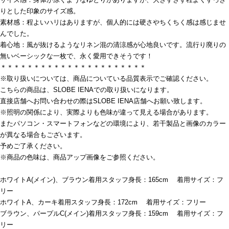
りとした印象のサイズ感。
素材感：程よいハリはありますが、個人的には硬さやちくちく感は感じませ
んでした。
着心地：風が抜けるようなリネン混の清涼感が心地良いです。流行り廃りの
無いベーシックな一枚で、永く愛用できそうです！
＊＊＊＊＊＊＊＊＊＊＊＊＊＊＊＊＊＊＊＊＊＊
※取り扱いについては、商品についている品質表示でご確認ください。
こちらの商品は、SLOBE IENAでの取り扱いになります。
直接店舗へお問い合わせの際はSLOBE IENA店舗へお願い致します。
※照明の関係により、実際よりも色味が違って見える場合があります。
またパソコン・スマートフォンなどの環境により、若干製品と画像のカラー
が異なる場合もございます。
予めご了承ください。
※商品の色味は、商品アップ画像をご参照ください。
ホワイトA(メイン)、ブラウン着用スタッフ身長：165cm 着用サイズ：フ
リー
ホワイトA、カーキ着用スタッフ身長：172cm 着用サイズ：フリー
ブラウン、パープルC(メイン)着用スタッフ身長：159cm 着用サイズ：フ
リー