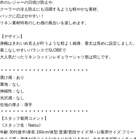
外のレジャーの日焼け防止や、
クーラーの冷え防止にも活躍するような軽やかな素材。
バックに忍ばせやすい！
リネン素材特有のしわ感の風合いを楽しめます。
【デザイン】
身幅はきれいめ見えが叶うような程よく細身、着丈は長めに設定しました。
着こなしやすいバランスでSLOBEで
大人気だったリネンコットンレギュラーシャツ形は同じです。
＊＊＊＊＊＊＊＊＊＊＊＊＊＊＊＊＊＊＊＊＊＊
透け感：あり
裏地：なし
伸縮性：なし
光沢感：なし
生地の厚さ：薄手
＊＊＊＊＊＊＊＊＊＊＊＊＊＊＊＊＊＊＊＊＊＊
【スタッフ着用コメント】
《スタッフ名：Natsu》
年齢:30代後半/身長:160cm/体型:普通/普段サイズ:M～L/着用サイズ:フリー
サイズ感：身体が泳ぐようなゆとりがありますが、大きすぎず程よくすっき