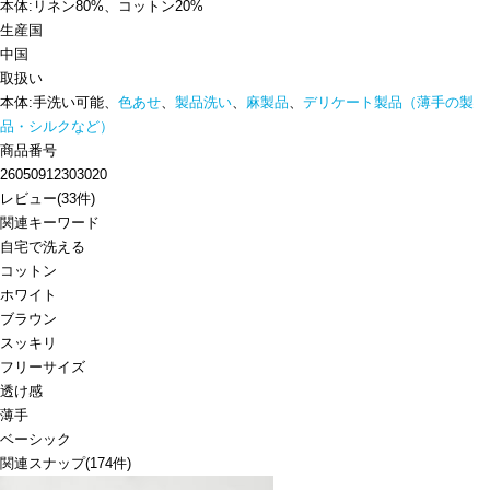
本体:リネン80%、コットン20%
生産国
中国
取扱い
本体:手洗い可能、
色あせ
、
製品洗い
、
麻製品
、
デリケート製品（薄手の製
品・シルクなど）
商品番号
26050912303020
レビュー
(
33
件)
関連キーワード
自宅で洗える
コットン
ホワイト
ブラウン
スッキリ
フリーサイズ
透け感
薄手
ベーシック
関連スナップ
(174件)