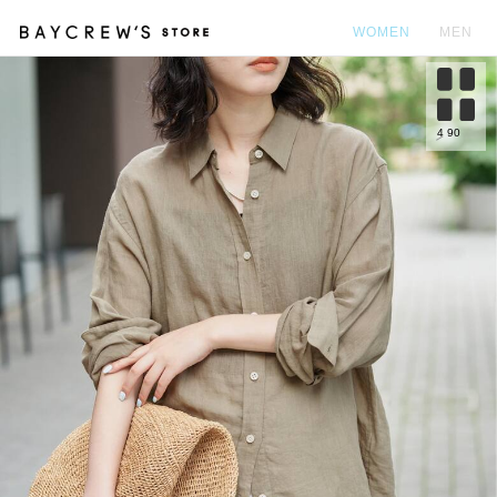
WOMEN
MEN
カ
4
90