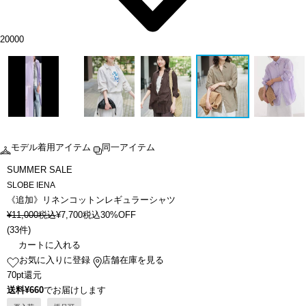
20000
モデル着用アイテム
同一アイテム
SUMMER SALE
SLOBE IENA
《追加》リネンコットンレギュラーシャツ
¥
11,000
税込
¥
7,700
税込
30%OFF
(
33件
)
カートに入れる
お気に入りに登録
店舗在庫を見る
70pt還元
送料¥660
でお届けします