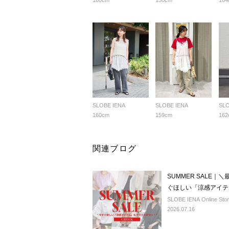
160cm
150cm
164
SLOBE IENA
SLOBE IENA
SLO
160cm
159cm
162
関連ブログ
SUMMER SALE
ぐほしい「涼感アイテ
SLOBE IENA Online Sto
2026.07.16