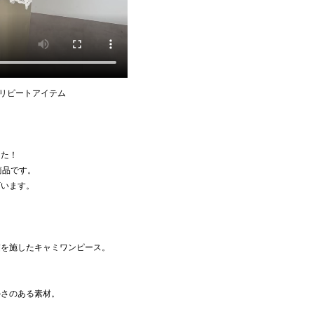
/リピートアイテム
した！
加商品です。
ざいます。
繍を施したキャミワンピース。
かさのある素材。