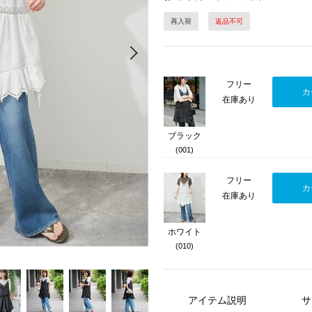
再入荷
返品不可
Next
フリー
カ
在庫あり
ブラック
(001)
フリー
カ
在庫あり
ホワイト
(010)
アイテム説明
サ