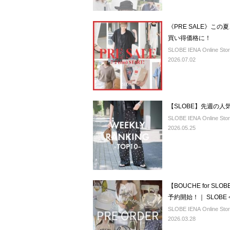
《PRE SALE》こ
買い得価格に！
SLOBE IENA Online Sto
2026.07.02
【SLOBE】先週の人
SLOBE IENA Online Sto
2026.05.25
【BOUCHE for S
予約開始！｜ SLOB
SLOBE IENA Online Sto
2026.03.28