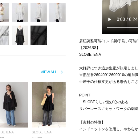
肩紐調整可能/インド製/手洗い可能
【2026SS】
SLOBE IENA
大好評につき追加生産が決定しま
VIEW ALL
※旧品番26040912600010の追
※若干の仕様変更がある場合もご
POINT
・SLOBEらしい遊び心のある
リバーレースにカットワークの刺
【素材の特徴】
インドコットンを使用し、やわら
BE IENA
SLOBE IENA