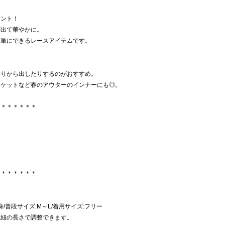
イント！
が出て華やかに。
簡単にできるレースアイテムです。
回りから出したりするのがおすすめ。
ャケットなど春のアウターのインナーにも◎。
＊＊＊＊＊＊＊
＊＊＊＊＊＊＊
:細身/普段サイズ:M～L/着用サイズ:フリー
肩紐の長さで調整できます。