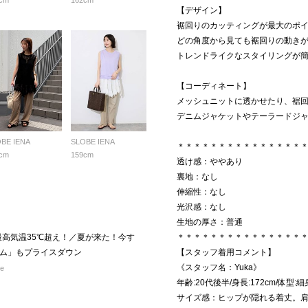
cm
162cm
【デザイン】
裾回りのカッティングが最大のポ
どの角度から見ても裾回りの動き
トレンドライクなスタイリングが
【コーディネート】
メッシュニットに透かせたり、裾
デニムジャケットやテーラードジ
BE IENA
SLOBE IENA
＊＊＊＊＊＊＊＊＊＊＊＊＊＊＊
cm
159cm
透け感：ややあり
裏地：なし
伸縮性：なし
光沢感：なし
生地の厚さ：普通
｜＼最高気温35℃超え！／夏が来た！今す
＊＊＊＊＊＊＊＊＊＊＊＊＊＊＊
ム」もプライスダウン
【スタッフ着用コメント】
《スタッフ名：Yuka》
re
年齢:20代後半/身長:172cm/体型
サイズ感：ヒップが隠れる着丈。