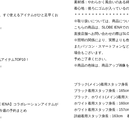
素材感：やわらかく風合いのある
着心地：後ろにゴムが入っている
＊＊＊＊＊＊＊＊＊＊＊＊＊＊＊
の夏、すぐ使えるアイテムがひと足早くお
※取り扱いについては、商品につ
こちらの商品は、SLOBE IENA
re
直接店舗へお問い合わせの際はSLOB
※照明の関係により、実際よりも
またパソコン・スマートフォンな
場合もございます。
予めご了承ください。
気アイテムTOP10！
※商品の色味は、商品アップ画像
re
ブラック(メイン)着用スタッフ身長
ブラック着用スタッフ身長：165
ブラック、ホワイト(メイン)着用ス
ホワイト着用スタッフ身長：160
LOBE IENA】コラボレーションアイテムが
ホワイト着用スタッフ身長：157
E 今週の予約まとめ
詳細着用スタッフ身長：163cm 
re