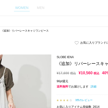
WOMEN
MEN
《追加》リバーレースキャミワンピース
お気に入りブランド
SLOBE IENA
《追加》リバーレースキ
¥
10,560
40
¥
17,600
税込
税込
96pt還元
送料無料
でお届けします
詳細
3件のレビュー
お気に入りアイテム登録数
2614