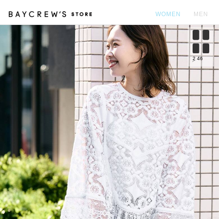
WOMEN
MEN
カ
2
46