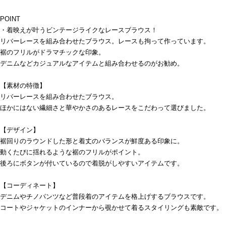
POINT
・着映えが叶うビンテージライクなレースブラウス！
リバーレースを組み合わせたブラウス。レースも拘って作っています。
裾のフリルがドラマチックな印象。
デニムなどカジュアルなアイテムと組み合わせるのがお勧め。
【素材の特徴】
リバーレースを組み合わせたブラウス。
ほかにはない繊細さと華やかさのあるレースをこだわって選びました。
【デザイン】
裾回りのラウンドした形と着丈のバランスが鮮度ある印象に。
動くたびに揺れるような裾のフリルがポイント。
後ろにボタンが付いているので着脱がしやすいアイテムです。
【コーディネート】
デニムやチノパンツなど普段着のアイテムを格上げするブラウスです。
コートやジャケットのインナーから覗かせて着るスタイリングも素敵です。