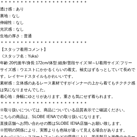
＊＊＊＊＊＊＊＊＊＊＊＊＊＊＊＊＊＊＊＊＊＊
透け感：あり
裏地：なし
伸縮性：なし
光沢感：なし
生地の厚さ：普通
＊＊＊＊＊＊＊＊＊＊＊＊＊＊＊＊＊＊＊＊＊＊
【スタッフ着用コメント】
《スタッフ名：Yuka》
年齢:20代後半/身長:172cm/体型:細身/普段サイズ:M～L/着用サイズ:フリー
サイズ感：ウエストにかかるくらいの着丈。袖丈はずるっとしていて長めで
す。レイヤードスタイルもかわいいです。
素材感：立体感のあるレース素材ですがインナーの上から着てもチクチク感
は気になりませんでした。
着心地：身幅にゆとりがあります。重さも気にせず着られます。
＊＊＊＊＊＊＊＊＊＊＊＊＊＊＊＊＊＊＊＊＊＊
※取り扱いについては、商品についている品質表示でご確認ください。
こちらの商品は、SLOBE IENAでの取り扱いになります。
直接店舗へお問い合わせの際はSLOBE IENA店舗へお願い致します。
※照明の関係により、実際よりも色味が違って見える場合があります。
またパソコン・スマートフォンなどの環境により、若干製品と画像のカラー