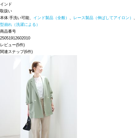
インド
取扱い
本体:手洗い可能、
インド製品（全般）
、
レース製品（伸ばしてアイロン）
、
型崩れ（洗濯による）
商品番号
25051912602010
レビュー
(
5
件)
関連スナップ
(6件)