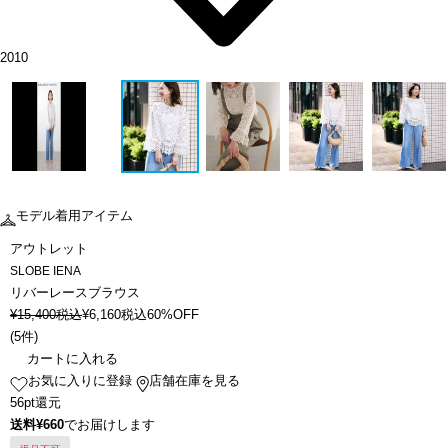
2010
モデル着用アイテム
アウトレット
SLOBE IENA
リバーレースブラウス
¥
15,400
税込
¥
6,160
税込
60%OFF
(
5件
)
カートに入れる
お気に入りに登録
店舗在庫を見る
56pt還元
送料¥660
でお届けします