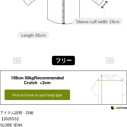
Sleeve cuff width
19cm
Length
65cm
フリー
158cm 50kgRecommended
Crotch +2cm
Find out more on your body type
アイテム説明・詳細
【2025SS】
SLOBE IENA