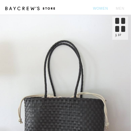
WOMEN
MEN
カ
1
37