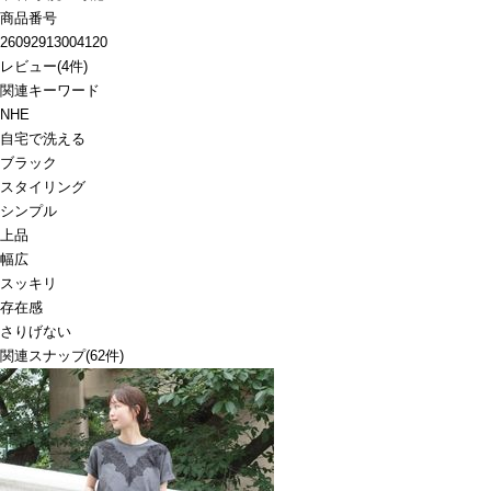
商品番号
26092913004120
レビュー
(
4
件)
関連キーワード
NHE
自宅で洗える
ブラック
スタイリング
シンプル
上品
幅広
スッキリ
存在感
さりげない
関連スナップ
(62件)