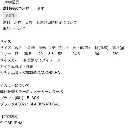
144pt還元
送料¥660
でお届けします
返品可
送料、お届け日数、お届け日時指定について
返品について
サイズ
サイズ
高さ
上部幅
底幅
マチ
持ち手
高さ(巾着)
幅(巾着)
重さ(g)
フリー
17
30.5
29
8.5
52
24.5
34
230
サイズガイド
身長別サイズイメージ
アイテム説明・詳細
※先方品番：S26004NGANGNG HA
※カラーについて
弊社販売カラー名：メーカーカラー名
ブラック(001)：BLACK
ブラックA(002)：BLACK/NATURAL
【2026SS】
SLOBE IENA