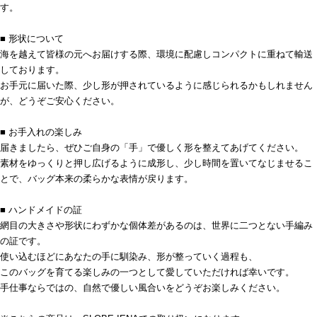
す。
■ 形状について
海を越えて皆様の元へお届けする際、環境に配慮しコンパクトに重ねて輸送
しております。
お手元に届いた際、少し形が押されているように感じられるかもしれません
が、どうぞご安心ください。
■ お手入れの楽しみ
届きましたら、ぜひご自身の「手」で優しく形を整えてあげてください。
素材をゆっくりと押し広げるように成形し、少し時間を置いてなじませるこ
とで、バッグ本来の柔らかな表情が戻ります。
■ ハンドメイドの証
網目の大きさや形状にわずかな個体差があるのは、世界に二つとない手編み
の証です。
使い込むほどにあなたの手に馴染み、形が整っていく過程も、
このバッグを育てる楽しみの一つとして愛していただければ幸いです。
手仕事ならではの、自然で優しい風合いをどうぞお楽しみください。