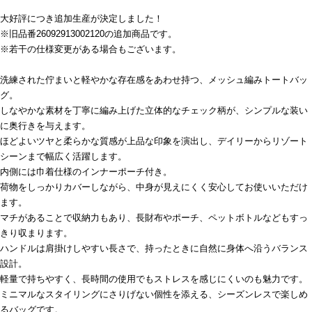
大好評につき追加生産が決定しました！
※旧品番26092913002120の追加商品です。
※若干の仕様変更がある場合もございます。
洗練された佇まいと軽やかな存在感をあわせ持つ、メッシュ編みトートバッ
グ。
しなやかな素材を丁寧に編み上げた立体的なチェック柄が、シンプルな装い
に奥行きを与えます。
ほどよいツヤと柔らかな質感が上品な印象を演出し、デイリーからリゾート
シーンまで幅広く活躍します。
内側には巾着仕様のインナーポーチ付き。
荷物をしっかりカバーしながら、中身が見えにくく安心してお使いいただけ
ます。
マチがあることで収納力もあり、長財布やポーチ、ペットボトルなどもすっ
きり収まります。
ハンドルは肩掛けしやすい長さで、持ったときに自然に身体へ沿うバランス
設計。
軽量で持ちやすく、長時間の使用でもストレスを感じにくいのも魅力です。
ミニマルなスタイリングにさりげない個性を添える、シーズンレスで楽しめ
るバッグです。