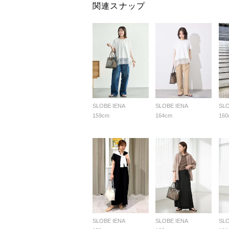
関連スナップ
SLOBE IENA
SLOBE IENA
SLO
159cm
164cm
160
SLOBE IENA
SLOBE IENA
SLO