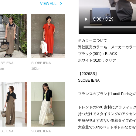
VIEW ALL
※カラーについて
弊社販売カラー名：メーカーカラ
ブラック(001)：BLACK
ホワイト(010)：クリア
BE IENA
SLOBE IENA
cm
162cm
【2026SS】
SLOBE IENA
フランスのブランドLundi Par
トレンドのPVC素材にグラフィッ
持つだけでスタイリングのアクセ
中身が見えすぎない巾着タイプの
大容量で50?のペットボトルなど
BE IENA
SLOBE IENA