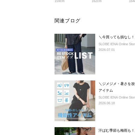
159cm
162cm
164
関連ブログ
＼今買っても損なし！
SLOBE IENA Online Sto
2026.07.01
＼ジメジメ・暑さを攻
アイテム
SLOBE IENA Online Sto
2026.06.18
汗ばむ季節も梅雨も！