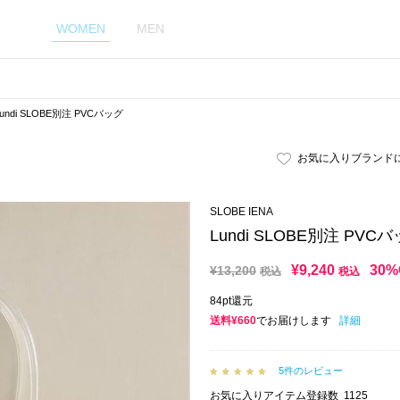
WOMEN
MEN
Lundi SLOBE別注 PVCバッグ
お気に入りブランド
SLOBE IENA
Lundi SLOBE別注 PVC
¥
9,240
30%
¥
13,200
税込
税込
84pt還元
送料¥660
でお届けします
詳細
5件のレビュー
お気に入りアイテム登録数
1125