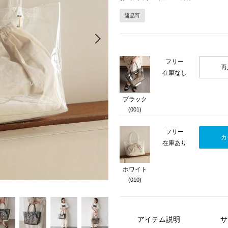
返品可
Next
フリー
再
在庫なし
ブラック
(001)
フリー
カ
在庫あり
ホワイト
(010)
アイテム説明
サ