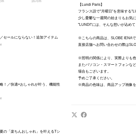
cm
167cm
【Lundi Paris】
フランス語で"月曜日”を意味する"LU
少し憂鬱な一週間の始まりもお気
"LUNDI"には、そんな想いが込め
／セールにならない！追加アイテム
※こちらの商品は、SLOBE IEN
re
直接店舗へお問い合わせの際はSLOB
※照明の関係により、実際よりも
またパソコン・スマートフォンな
場合もございます。
予めご了承ください。
略！／快適×おしゃれが叶う、機能性
※商品の色味は、商品アップ画像
re
夏の「楽ちんおしゃれ」を叶えるTシ