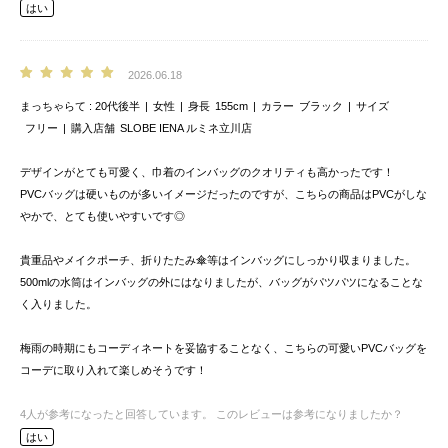
はい
2026.06.18
まっちゃらて
20代後半
女性
身長
155cm
カラー
ブラック
サイズ
フリー
購入店舗
SLOBE IENA ルミネ立川店
デザインがとても可愛く、巾着のインバッグのクオリティも高かったです！
PVCバッグは硬いものが多いイメージだったのですが、こちらの商品はPVCがしな
やかで、とても使いやすいです◎
貴重品やメイクポーチ、折りたたみ傘等はインバッグにしっかり収まりました。
500mlの水筒はインバッグの外にはなりましたが、バッグがパツパツになることな
く入りました。
梅雨の時期にもコーディネートを妥協することなく、こちらの可愛いPVCバッグを
コーデに取り入れて楽しめそうです！
4
人が参考になったと回答しています。
このレビューは参考になりましたか？
はい