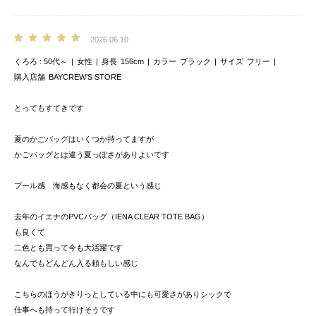
2026.06.10
くろろ
50代～
女性
身長
156cm
カラー
ブラック
サイズ
フリー
購入店舗
BAYCREW’S STORE
とってもすてきです
夏のかごバッグはいくつか持ってますが
かごバッグとは違う夏っぽさがありよいです
プール感 海感もなく都会の夏という感じ
去年のイエナのPVCバッグ（IENA CLEAR TOTE BAG）
も良くて
二色とも買って今も大活躍です
なんでもどんどん入る頼もしい感じ
こちらのほうがきりっとしている中にも可愛さがありシックで
仕事へも持って行けそうです