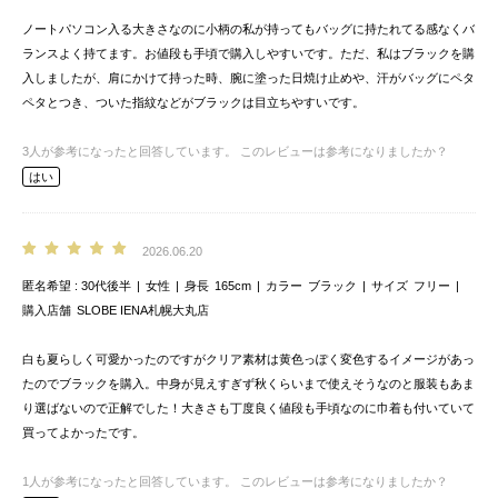
ノートパソコン入る大きさなのに小柄の私が持ってもバッグに持たれてる感なくバ
ランスよく持てます。お値段も手頃で購入しやすいです。ただ、私はブラックを購
入しましたが、肩にかけて持った時、腕に塗った日焼け止めや、汗がバッグにペタ
ペタとつき、ついた指紋などがブラックは目立ちやすいです。
3
人が参考になったと回答しています。
このレビューは参考になりましたか？
はい
2026.06.20
匿名希望
30代後半
女性
身長
165cm
カラー
ブラック
サイズ
フリー
購入店舗
SLOBE IENA札幌大丸店
白も夏らしく可愛かったのですがクリア素材は黄色っぽく変色するイメージがあっ
たのでブラックを購入。中身が見えすぎず秋くらいまで使えそうなのと服装もあま
り選ばないので正解でした！大きさも丁度良く値段も手頃なのに巾着も付いていて
買ってよかったです。
1
人が参考になったと回答しています。
このレビューは参考になりましたか？