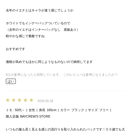
去年のイエナとはキャラが違う感じでしょうか
ホワイトでもインナーバッグついているので
（去年のイエナはインナーバッグなし 底板あり）
軽やかな感じで素敵ですね
おすすめです
価格が高めでもほかに同じようなものないので納得してます
8
人が参考になったと回答しています。
このレビューは参考になりましたか？
はい
2026.05.26
トモ
50代～
女性
身長
165cm
カラー
ブラック
サイズ
フリー
購入店舗
BAYCREW’S STORE
いつもの服も若く見える感じの流行りを取り入れられたバックです！５０歳でも大