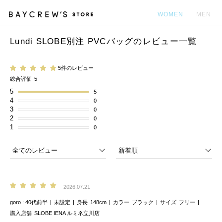
WOMEN
MEN
Lundi SLOBE別注 PVCバッグのレビュー一覧
カ
5件のレビュー
総合評価
5
5
5
4
0
3
0
2
0
1
0
2026.07.21
goro
40代前半
未設定
身長
148cm
カラー
ブラック
サイズ
フリー
購入店舗
SLOBE IENA ルミネ立川店