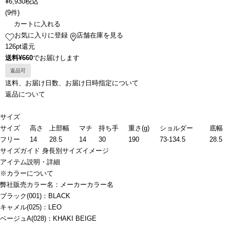
¥
6,930
税込
(
9件
)
カートに入れる
お気に入りに登録
店舗在庫を見る
126pt還元
送料¥660
でお届けします
返品可
送料、お届け日数、お届け日時指定について
返品について
サイズ
サイズ
高さ
上部幅
マチ
持ち手
重さ(g)
ショルダー
底幅
フリー
14
28.5
14
30
190
73-134.5
28.5
サイズガイド
身長別サイズイメージ
アイテム説明・詳細
※カラーについて
弊社販売カラー名：メーカーカラー名
ブラック(001)：BLACK
キャメル(025)：LEO
ベージュA(028)：KHAKI BEIGE