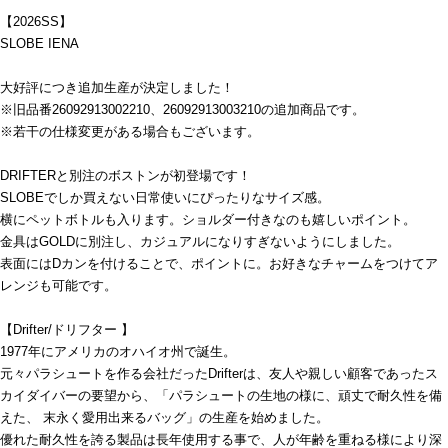
【2026SS】
SLOBE IENA
大好評につき追加生産が決定しました！
※旧品番26092913002210、26092913003210の追加商品です。
※若干の仕様変更がある場合もございます。
DRIFTERと別注のボストンが初登場です！
SLOBEでしか買えない日常使いにぴったりなサイズ感。
横にペットボトルも入ります。ショルダー付きなのも嬉しいポイント。
金具はGOLDに別注し、カジュアルになりすぎないようにしました。
表面にはDカンを付けることで、ポイントに。お好きなチャームをつけてア
レンジも可能です。
【Drifter/ドリフター 】
1977年にアメリカのオハイオ州で誕生。
元々パラシュートを作る会社だったDrifterは、友人や親しい顧客であったス
カイダイバーの要望から、「パラシュートの生地の様に、頑丈で耐久性を備
えた、 末永く愛用出来るバッグ」の生産を始めました。
優れた耐久性を誇る製品は長年使用する事で、人が年齢を重ねる様により深