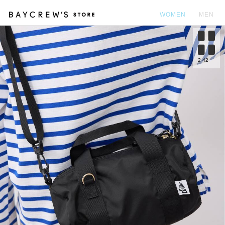
WOMEN
MEN
カ
2
42