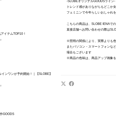
-SLOBEオリジナルGOODSライン-
トレンド感がありながらもどこか
フェミニンで今年らしいおしゃれ
こちらの商品は、SLOBE IENA
直接店舗へお問い合わせの際はSLOB
気アイテムTOP10！
re
※照明の関係により、実際よりも
またパソコン・スマートフォンな
場合もございます
※商品の色味は、商品アップ画像
ルインワンが予約開始！｜【SLOBE】
re
GOODS