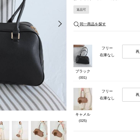
返品可
Next
同一商品を探す
フリー
再
在庫なし
ブラック
(001)
フリー
再
在庫なし
キャメル
(025)