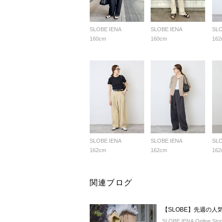
SLOBE IENA
SLOBE IENA
SLO
160cm
160cm
162
SLOBE IENA
SLOBE IENA
SLO
162cm
162cm
162
関連ブログ
【SLOBE】先週の人
SLOBE IENA Online Sto