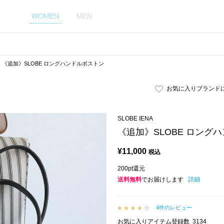
WOMEN
MEN
《追加》SLOBE ロングハンドルボストン
お気に入りブランド
SLOBE IENA
《追加》SLOBE ロング
¥
11,000
税込
200pt還元
送料無料
でお届けします
詳細
4件のレビュー
お気に入りアイテム登録数
3134