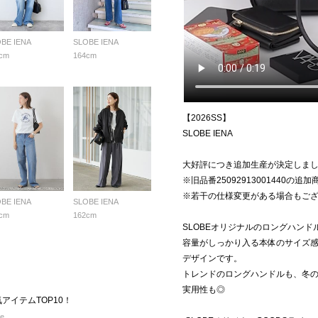
BE IENA
SLOBE IENA
cm
164cm
【2026SS】
SLOBE IENA
大好評につき追加生産が決定しま
※旧品番25092913001440の追
※若干の仕様変更がある場合もご
BE IENA
SLOBE IENA
cm
162cm
SLOBEオリジナルのロングハン
容量がしっかり入る本体のサイズ
デザインです。
トレンドのロングハンドルも、冬
実用性も◎
気アイテムTOP10！
re