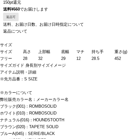
150pt還元
送料¥660
でお届けします
返品可
送料、お届け日数、お届け日時指定について
返品について
サイズ
サイズ
高さ
上部幅
底幅
マチ
持ち手
重さ(g)
フリー
28
32
29
12
28.5
452
サイズガイド
身長別サイズイメージ
アイテム説明・詳細
※先方品番：S SIZE
※カラーについて
弊社販売カラー名：メーカーカラー名
ブラック(001)：ROMBOSOLID
ホワイト(010)：ROMBOSOLID
ナチュラル(016)：HOUNDSTOOTH
ブラウン(020)：TAPETE SOLID
ブルーA(045)：SERIE/BLACK