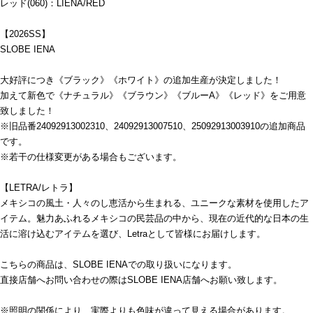
レッド(060)：LIENA/RED
【2026SS】
SLOBE IENA
大好評につき《ブラック》《ホワイト》の追加生産が決定しました！
加えて新色で《ナチュラル》《ブラウン》《ブルーA》《レッド》をご用意
致しました！
※旧品番24092913002310、24092913007510、25092913003910の追加商品
です。
※若干の仕様変更がある場合もございます。
【LETRA/レトラ】
メキシコの風土・人々のし恵活から生まれる、ユニークな素材を使用したア
イテム。魅力あふれるメキシコの民芸品の中から、現在の近代的な日本の生
活に溶け込むアイテムを選び、Letraとして皆様にお届けします。
こちらの商品は、SLOBE IENAでの取り扱いになります。
直接店舗へお問い合わせの際はSLOBE IENA店舗へお願い致します。
※照明の関係により、実際よりも色味が違って見える場合があります。