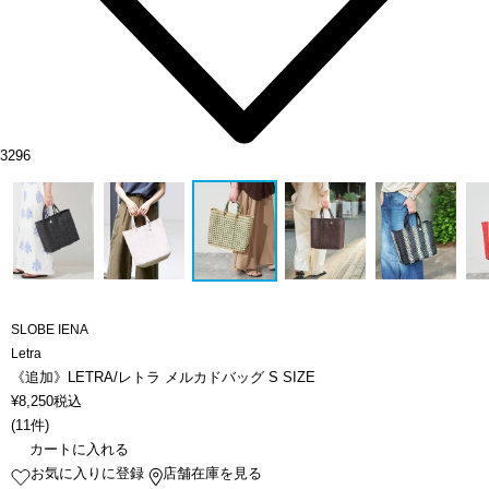
3296
SLOBE IENA
Letra
《追加》LETRA/レトラ メルカドバッグ S SIZE
¥
8,250
税込
(
11件
)
カートに入れる
お気に入りに登録
店舗在庫を見る