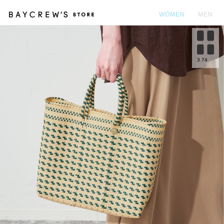
WOMEN
MEN
カ
3
74