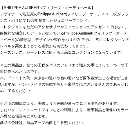
【PHILIPPE AUDIBERT/フィリップ・オーディベール】
デザイナーで彫刻家のPhilippe Audibert(フィリップ・オーディベール)がフラ
ンス・パリにて1989年創業したジュエリーブランド。
コレクションをただのアクセサリーやファッションのアクセントではなく、
個性的な独立したアートと捉えているPhilippe Audibert(フィリップ・オーデ
ィベール)の情熱は、デザインや製作をパリのみで行い、常にコレクションの
レベルを高めようとする姿勢からも伝わってきます。
シーズンレス、シーンレスに使える上品なコレクションになっています。
※この商品は、全ての工程をパリのアトリエで職人の手によって一つ一つ丁
寧に作られたものです。
ハンドメイドの為、大きさの違いや色の違いなど個体差が生じる場合がござ
いますが、ハンドメイドの特徴であり不良品ではございませんのであらかじ
めご了承ください。
※照明の関係により、実際よりも色味が違って見える場合があります。
またパソコン・スマートフォンなどの環境により、若干製品と画像のカラー
が異なる場合もございます。
商品の色味は、商品アップ画像をご参照ください。