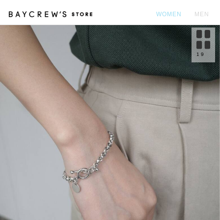
WOMEN
MEN
カ
1
9