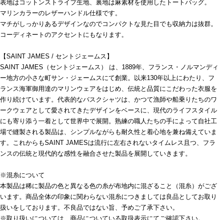
表地はコットンストライプ生地、裏地は麻素材を使用したトートバッグ。
マリンカラーのレザーハンドル仕様です。
マチがしっかりあるデザインなのでコンパクトな見た目でも収納力は抜群。
コーディネートのアクセントにもなります。
【SAINT JAMES / セントジェームス】
SAINT JAMES（セントジェームス） は、1889年、フランス・ノルマンディ
ー地方の小さな町サン・ジェームスにて創業。以来130年以上にわたり、フ
ランス海軍御用達のマリンウェアをはじめ、伝統と品質にこだわった衣服を
作り続けています。代表的なバスクシャツは、かつて漁師や船乗りたちのワ
ークウェアとして愛されてきたデザインをベースに、現代のライフスタイル
にも寄り添う一着として世界中で展開。熟練の職人たちの手によって自社工
場で縫製される製品は、シンプルながらも耐久性と着心地を兼ね備えていま
す。これからもSAINT JAMESは流行に左右されないタイムレス且つ、フラ
ンスの伝統と現代的な感性を融合させた製品を展開していきます。
※混糸について
本製品は稀に製品の色と異なる色の糸が布地内に混ざること（混糸）がござ
います。商品全体の印象に関わらない混糸につきましては良品としてお取り
扱いをしております。不良品ではない旨、予めご了承下さい。
※取り扱いについては、商品についている取扱表示にてご確認下さい。