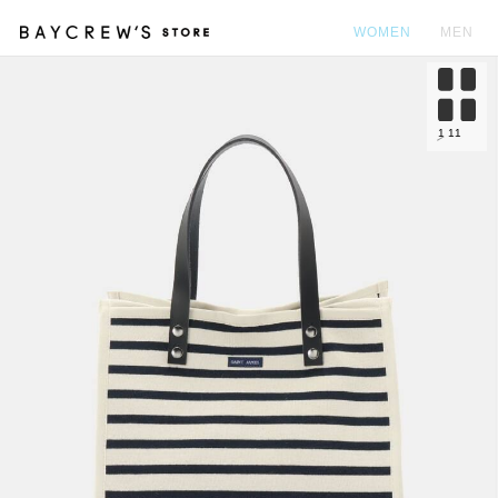
WOMEN
MEN
カ
1
11