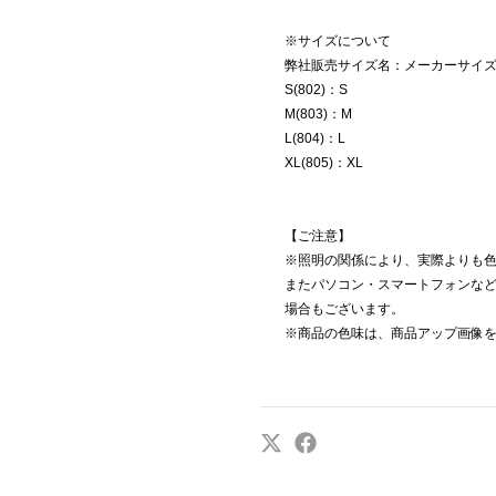
※サイズについて
弊社販売サイズ名：メーカーサイ
S(802)：S
M(803)：M
L(804)：L
XL(805)：XL
【ご注意】
※照明の関係により、実際よりも
またパソコン・スマートフォンな
場合もございます。
※商品の色味は、商品アップ画像