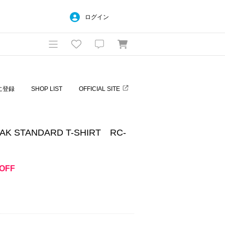
ログイン
に登録
SHOP LIST
OFFICIAL SITE
AK STANDARD T-SHIRT RC-
OFF