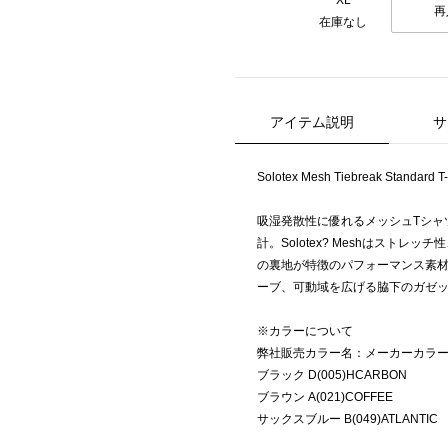
XL
再
在庫なし
アイテム説明
サ
Solotex Mesh Tiebreak Standard T-
吸湿発散性に優れるメッシュTシャ
計。Solotex? Meshはスト
の裏地が特徴のパフォーマンス素
ーブ、可動域を広げる脇下のガゼ
※カラーについて
弊社販売カラー名：メーカーカラ
ブラック D(005)HCARBON
ブラウン A(021)COFFEE
サックスブルー B(049)ATLANTIC