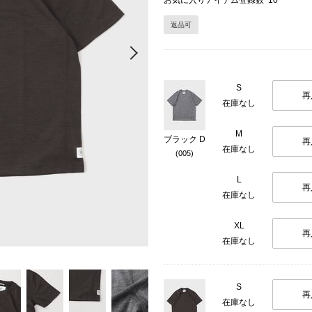
お気に入りアイテム登録数
10
返品可
Next
S
再
在庫なし
M
ブラック D
再
在庫なし
(005)
L
再
在庫なし
XL
再
在庫なし
S
再
在庫なし