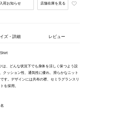
入荷お知らせ
店舗在庫を見る
イズ・詳細
レビュー
Shirt
ツは、どんな状況下でも身体を涼しく保つよう設
レッチ性、クッション性、通気性に優れ、滑らかなニット
材です。デザインには共布の襟、セミラグランスリ
ットを採用。
ー名