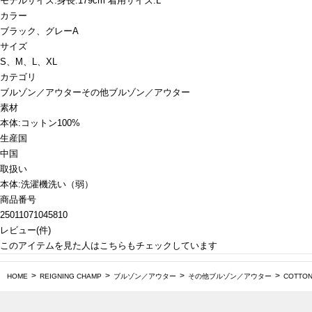
モデルサイズ:身長:179cm 着用サイズ:L
カラー
ブラック、グレーA
サイズ
S、M、L、XL
カテゴリ
ブルゾン／アウター
その他ブルゾン／アウター
素材
本体:コットン100%
生産国
中国
取扱い
本体:洗濯機洗い（弱）
商品番号
25011071045810
レビュー
(
件)
このアイテムを見た人はこちらもチェックしています
HOME
REIGNING CHAMP
ブルゾン／アウター
その他ブルゾン／アウター
COTTON