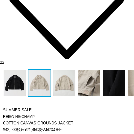
22
SUMMER SALE
REIGNING CHAMP
COTTON CANVAS GROUNDS JACKET
¥
42,900
税込
¥
21,450
税込
50%OFF