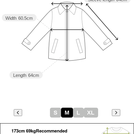
Width
60.5cm
Length
64cm
S
M
L
XL
173cm 69kgRecommended