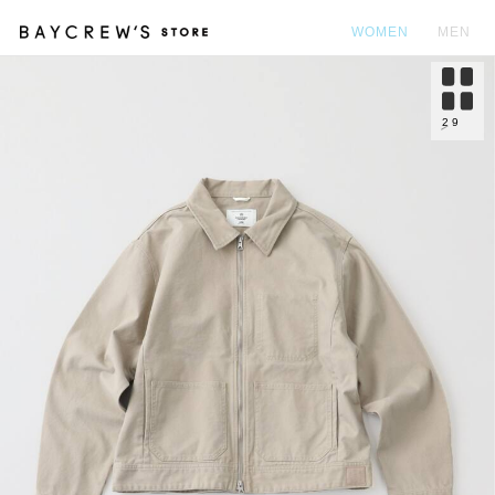
WOMEN
MEN
カ
2
9