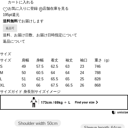
カートに入れる
お気に入りに登録
店舗在庫を見る
195pt還元
送料無料
でお届けします
返品可
送料、お届け日数、お届け日時指定について
返品について
サイズ
サイズ
肩幅
身幅
着丈
袖丈
袖口
重さ（g）
S
49
57.5
62.5
63
23
746
M
50
60.5
64
64
24
788
L
51
62.5
65.5
65
25
828
XL
53
66
67.5
66.5
26
868
サイズガイド
身長別サイズイメージ
173cm / 69kg
L
Find your size
Shoulder width
50cm
Sleeve length
64cm