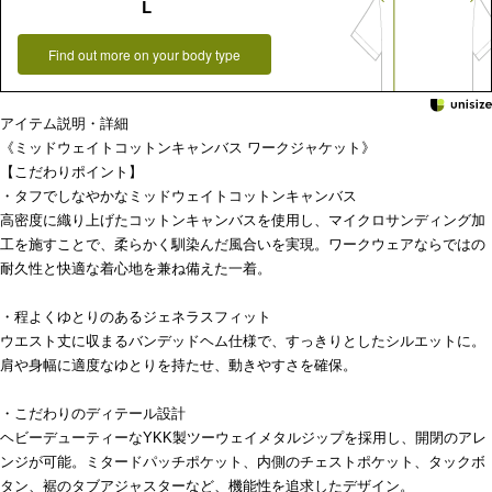
L
Find out more on your body type
アイテム説明・詳細
《ミッドウェイトコットンキャンバス ワークジャケット》
【こだわりポイント】
・タフでしなやかなミッドウェイトコットンキャンバス
高密度に織り上げたコットンキャンバスを使用し、マイクロサンディング加
工を施すことで、柔らかく馴染んだ風合いを実現。ワークウェアならではの
耐久性と快適な着心地を兼ね備えた一着。
・程よくゆとりのあるジェネラスフィット
ウエスト丈に収まるバンデッドヘム仕様で、すっきりとしたシルエットに。
肩や身幅に適度なゆとりを持たせ、動きやすさを確保。
・こだわりのディテール設計
ヘビーデューティーなYKK製ツーウェイメタルジップを採用し、開閉のアレ
ンジが可能。ミタードパッチポケット、内側のチェストポケット、タックボ
タン、裾のタブアジャスターなど、機能性を追求したデザイン。