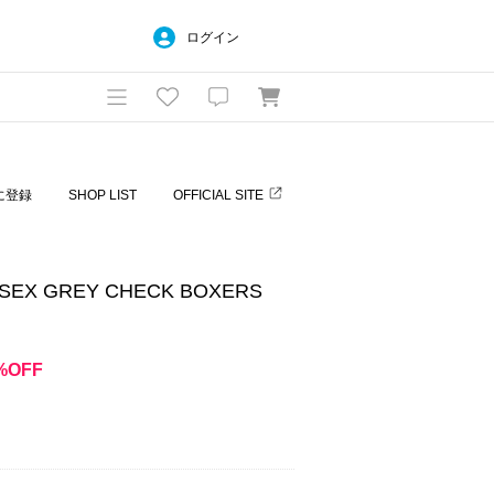
ログイン
に登録
SHOP LIST
OFFICIAL SITE
SEX GREY CHECK BOXERS
%OFF