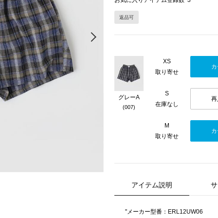
お気に入りアイテム登録数
3
返品可
Next
XS
カ
取り寄せ
S
グレーA
再
在庫なし
(007)
M
カ
取り寄せ
アイテム説明
サ
"メーカー型番：ERL12UW06