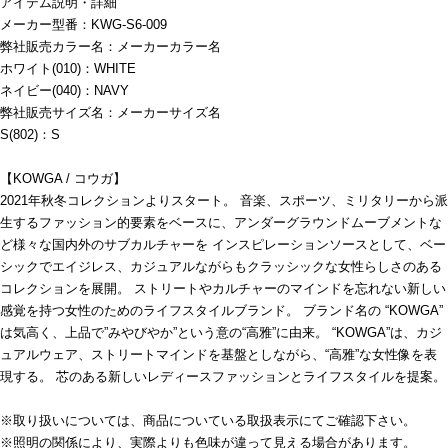
アイテム説明・詳細
メーカー型番：KWG-S6-009
弊社販売カラー名：メーカーカラー名
ホワイト(010)：WHITE
ネイビー(040)：NAVY
弊社販売サイズ名：メーカーサイズ名
S(802)：S
【KOWGA / コウガ】
2021年秋冬コレクションよりスタート。 音楽、スポーツ、ミリタリーから派
生するファッション的要素をベースに、アンダーグラウンドムーブメントな
ど様々な国内外のサブカルチャーを インスピレーションソースとして、ベー
シックでエイジレス、カジュアルながらもクラッシックな女性らしさのある
コレクションを展開。 ストリートやカルチャーのマインドを忘れない新しい
感覚を持つ女性のためのライフスタイルブランド。 ブランド名の “KOWGA”
は気高く、上品で”みやびやか”という意の“高雅”に由来。 “KOWGA”は、カジ
ュアルウェア、ストリートマインドを基盤としながら、“高雅”な女性像を表
現する。 芯のある新しいレディースファッションとライフスタイルを提案。
※取り扱いについては、商品についている取扱表示にてご確認下さい。
※照明の関係により、実際よりも色味が違って見える場合があります。