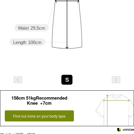
Waist
29.5cm
Length
100cm
S
158cm 51kgRecommended
Knee +7cm
Find out more on your body type