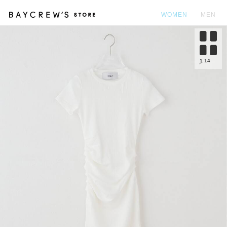
WOMEN
MEN
カ
1
14