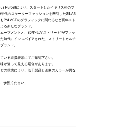
 Fergus Purcellにより、スタートしたイギリス発のブ
年代のスケーターファッションを牽引したSILAS
もPALACEのグラフィックに関わるなど長年スト
による新たなブランド。
ムーブメントと、80年代の“ストリート”がファッ
った時代にインスパイアされた、ストリートカルチ
たブランド。
いている取扱表示にてご確認下さい。
色味が違って見える場合があります。
などの環境により、若干製品と画像のカラーが異な
をご参照ください。