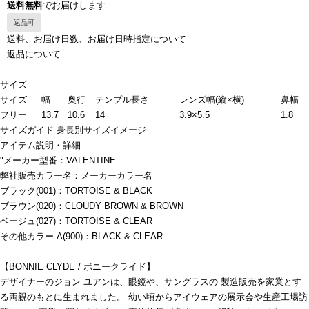
送料無料
でお届けします
返品可
送料、お届け日数、お届け日時指定について
返品について
サイズ
サイズ
幅
奥行
テンプル長さ
レンズ幅(縦×横)
鼻幅
フリー
13.7
10.6
14
3.9×5.5
1.8
サイズガイド
身長別サイズイメージ
アイテム説明・詳細
"メーカー型番：VALENTINE
弊社販売カラー名：メーカーカラー名
ブラック(001)：TORTOISE & BLACK
ブラウン(020)：CLOUDY BROWN & BROWN
ベージュ(027)：TORTOISE & CLEAR
その他カラー A(900)：BLACK & CLEAR
【BONNIE CLYDE / ボニークライド】
デザイナーのジョン ユアンは、眼鏡や、サングラスの 製造販売を家業とす
る両親のもとに生まれました。 幼い頃からアイウェアの展示会や生産工場訪