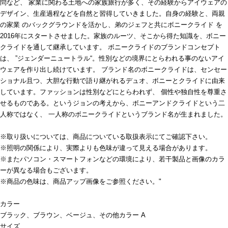
問など、 家業に関わる土地への家族旅行が多く、その経験からアイウェアの
デザイン、生産過程などを自然と習得していきました。自身の経験と、両親
の家業 のバックグラウンドを活かし、弟のジェフと共にボニークライド を
2016年にスタートさせました。家族のルーツ、そこから得た知識を、ボニー
クライドを通して継承しています。 ボニークライドのブランドコンセプト
は、 ”ジェンダーニュートラル“。性別などの境界にとらわれる事のないアイ
ウェアを作り出し続けています。 ブランド名のボニークライドは、センセー
ショナル且つ、大胆な行動で語り継がれるデュオ、ボニーとクライドに由来
しています。ファッションは性別などにとらわれず、 個性や独自性を尊重さ
せるものである。というジョンの考えから、ボニーアンドクライドという二
人称ではなく、 一人称のボニークライドというブランド名が生まれました。
※取り扱いについては、商品についている取扱表示にてご確認下さい。
※照明の関係により、実際よりも色味が違って見える場合があります。
※またパソコン・スマートフォンなどの環境により、若干製品と画像のカラ
ーが異なる場合もございます。
※商品の色味は、商品アップ画像をご参照ください。"
カラー
ブラック、ブラウン、ベージュ、その他カラー A
サイズ