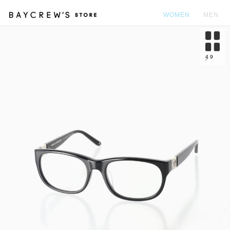
WOMEN
MEN
カ
4
9