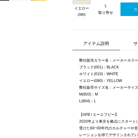
L
イエロー
カ
取り寄せ
(080)
アイテム説明
サ
弊社販売カラー名：メーカーカラ
ブラック(001)：BLACK
ホワイト(010)：WHITE
イエロー(080)：YELLOW
弊社販売サイズ名：メーカーサイ
M(803)：M
L(804)：L
【AFB / エーエフビー】
2020年より東京を拠点にスタート
受けた60~00年代のカルチャー
レーションを得てデザインされて