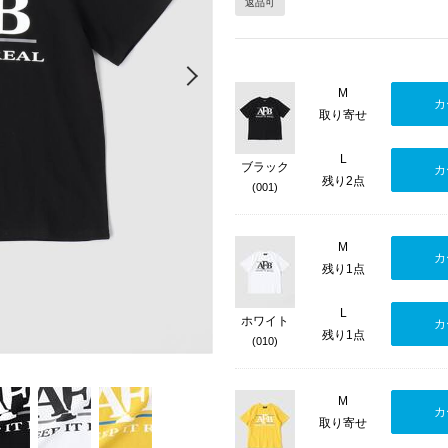
返品可
Next
M
カ
取り寄せ
L
ブラック
カ
残り2点
(001)
M
カ
残り1点
L
ホワイト
カ
残り1点
(010)
M
カ
取り寄せ