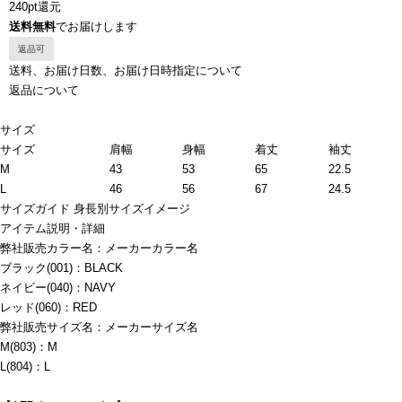
240pt還元
送料無料
でお届けします
返品可
送料、お届け日数、お届け日時指定について
返品について
サイズ
サイズ
肩幅
身幅
着丈
袖丈
M
43
53
65
22.5
L
46
56
67
24.5
サイズガイド
身長別サイズイメージ
アイテム説明・詳細
弊社販売カラー名：メーカーカラー名
ブラック(001)：BLACK
ネイビー(040)：NAVY
レッド(060)：RED
弊社販売サイズ名：メーカーサイズ名
M(803)：M
L(804)：L