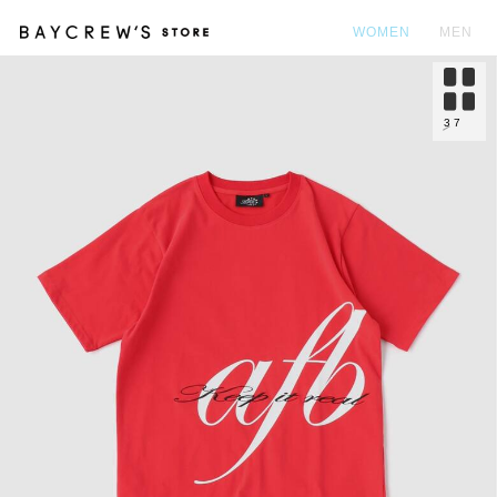
WOMEN
MEN
カ
3
7