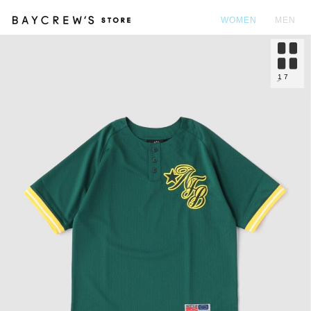
WOMEN
MEN
カ
1
7