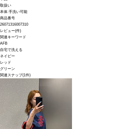
取扱い
本体:手洗い可能
商品番号
26071316007310
レビュー
(
件)
関連キーワード
AFB
自宅で洗える
ネイビー
レッド
グリーン
関連スナップ
(1件)