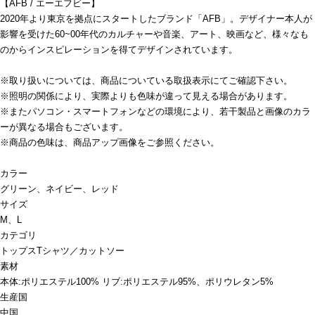
【AFB / エーエフビー】
2020年より東京を拠点にスタートしたブランド「AFB」。デザイナー本人が
影響を受けた60~00年代のカルチャーや音楽、アート、映画など、様々なも
のからインスピレーションを得てデザインされています。
※取り扱いについては、商品についている取扱表示にてご確認下さい。
※照明の関係により、実際よりも色味が違って見える場合があります。
※またパソコン・スマートフォンなどの環境により、若干製品と画像のカラ
ーが異なる場合もございます。
※商品の色味は、商品アップ画像をご参照ください。
カラー
グリーン、ネイビー、レッド
サイズ
M、L
カテゴリ
トップス
Tシャツ／カットソー
素材
本体:ポリエステル100% リブ:ポリエステル95%、ポリウレタン5%
生産国
中国