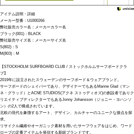
アイテム説明・詳細
メーカー型番：U1000266
弊社販売カラー名：メーカーカラー名
ブラック(001)：BLACK
弊社販売サイズ名：メーカーサイズ名
S(802)：S
M(803)：M
【STOCKHOLM SURFBOARD CLUB / ストックホルムサーフボードクラ
ブ】
2019年に設立されたスウェーデンのサーフボード＆ウェアブランド。
サーフボードのシェイパーであり、デザイナーでもあるManne Glad（マン
ネ・グラッド）とACNE STUDIOS(アクネ ストゥディオズ)の創設者でありク
リエイティブディレクターでもあるJonny Johansson（ジョニー・ヨハンソ
ン）の2人で構成されています。
北欧の現代を象徴するアート、デザイン、カルチャーのユニークな接点を探
求。
リサイクル繊維やオーガニック素材を用いたサーフウェアをはじめ、ワード
ローブの定番アイテムを発信する新鋭ブランドです。