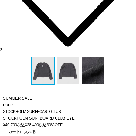
3
SUMMER SALE
PULP
STOCKHOLM SURFBOARD CLUB
STOCKHOLM SURFBOARD CLUB EYE
¥
40,700
税込
¥
28,490
税込
30%OFF
カートに入れる