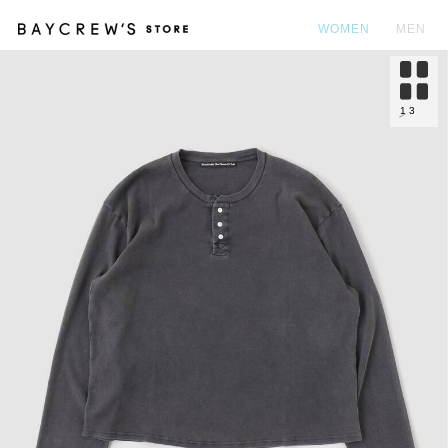
WOMEN
MEN
カ
1
3