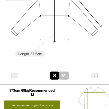
Length
57.5cm
S
M
173cm 69kgRecommended
M
Find out more on your body type