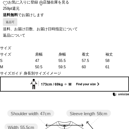
お気に入りに登録
店舗在庫を見る
259pt還元
送料無料
でお届けします
返品可
送料、お届け日数、お届け日時指定について
返品について
サイズ
サイズ
肩幅
身幅
着丈
袖丈
S
47
55.5
57.5
58
M
50.5
59.5
60
61
サイズガイド
身長別サイズイメージ
173cm / 69kg
M
Find your size
Sleeve length
58cm
Shoulder width
47cm
Width
55.5cm